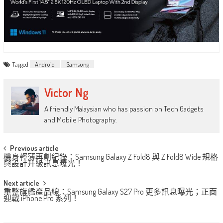
Tagged
Android
Samsung
Victor Ng
A friendly Malaysian who has passion on Tech Gadgets
and Mobile Photography.
Post
Previous article
機身輕薄再創紀錄：Samsung Galaxy Z Fold8 與 Z Fold8 Wide 規格
navigation
與設計升級訊息曝光！
Next article
重整旗艦產品線：Samsung Galaxy S27 Pro 更多訊息曝光；正面
迎戰 iPhone Pro 系列！