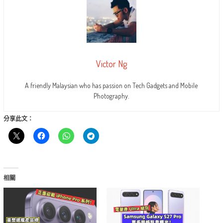
Victor Ng
A friendly Malaysian who has passion on Tech Gadgets and Mobile
Photography.
分享此文：
相關