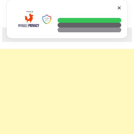
Skip
VTECH
✕
to
content
科技. 生活. 攝影.