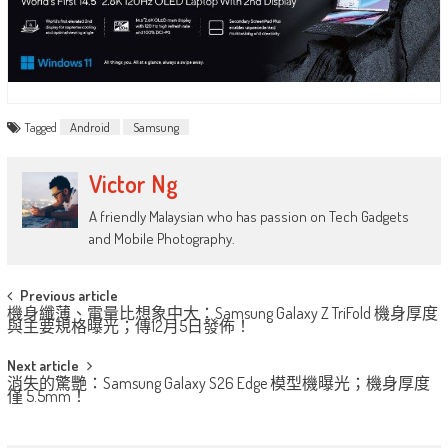
Tagged
Android
Samsung
Victor Ng
A friendly Malaysian who has passion on Tech Gadgets
and Mobile Photography.
Post
Previous article
機身纖薄、電量比想象中大：Samsung Galaxy Z TriFold 機身厚度
navigation
與主要規格曝光；傳12月5日發佈！
Next article
消失的驚艷：Samsung Galaxy S26 Edge 模型機曝光；機身厚度
僅 5.5mm！