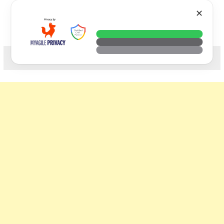
Skip
VTECH
✕
to
content
科技. 生活. 攝影.