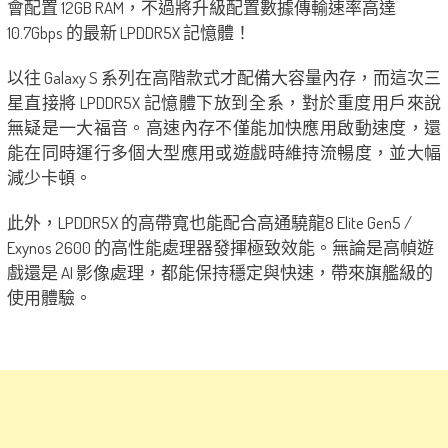
會配置 12GB RAM，不過將升級配置數據傳輸速率高達
10.7Gbps 的最新 LPDDR5X 記憶體！
以往 Galaxy S 系列在高階款式才配備大容量內存，而這次三
星直接將 LPDDR5X 記憶體下放到全系，對於重度用戶來說
無疑是一大福音。高速內存不僅能加快應用啟動速度，還
能在同時運行多個大型應用或遊戲時維持流暢度，並大幅
減少卡頓。
此外，LPDDR5X 的高帶寬也能配合高通驍龍8 Elite Gen5 /
Exynos 2600 的高性能處理器發揮極致效能。無論是高幀遊
戲還是 AI 影像處理，都能保持穩定與快速，帶來旗艦級的
使用體驗。