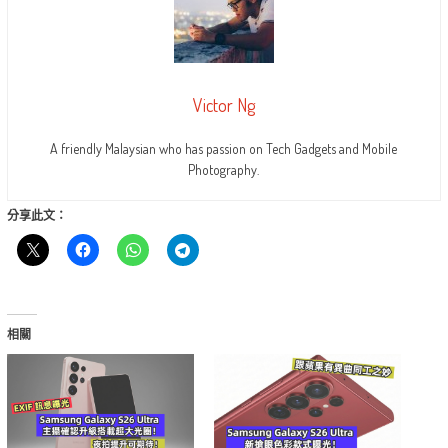
Victor Ng
A friendly Malaysian who has passion on Tech Gadgets and Mobile
Photography.
分享此文：
相關