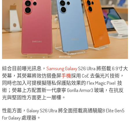
綜合目前曝光訊息，
Samsung Galaxy
S26 Ultra 將搭載 6.9寸大
熒幕，其熒幕將效仿摺叠屏
手機
採用 CoE 去偏光片技術，
同時也加入可提模擬隱私保護貼效果的 Flex Magic Pixel 技
術；熒幕上方配置新一代康寧 Gorilla Armor3 玻璃，在抗反
光與堅固性方面更上一層樓。
性能方面，Galaxy S26 Ultra 將全面搭載高通驍龍8 Elite Gen5
For Galaxy 處理器。