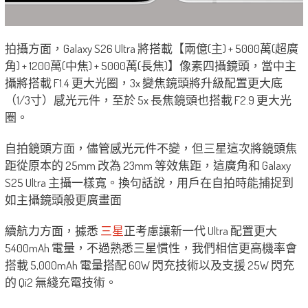
拍攝方面，
Galaxy
S26 Ultra 將搭載【兩億(主) + 5000萬(超廣
角) + 1200萬(中焦) + 5000萬(長焦)】像素四攝鏡頭，當中主
攝將搭載 F1.4 更大光圈，3x 變焦鏡頭將升級配置更大底
（1/3寸）感光元件，至於 5x 長焦鏡頭也搭載 F2.9 更大光
圈。
自拍鏡頭方面，儘管感光元件不變，但三星這次將鏡頭焦
距從原本的 25mm 改為 23mm 等效焦距，這廣角和 Galaxy
S25 Ultra 主攝一樣寬。換句話說，用戶在自拍時能捕捉到
如主攝鏡頭般更廣畫面
續航力方面，據悉
三星
正考慮讓新一代 Ultra 配置更大
5400mAh 電量，不過熟悉三星慣性，我們相信更高機率會
搭載 5,000mAh 電量搭配 60W 閃充技術以及支援 25W 閃充
的 Qi2 無綫充電技術。