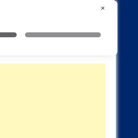
Xiaomi
Realme
OnePlus
✕