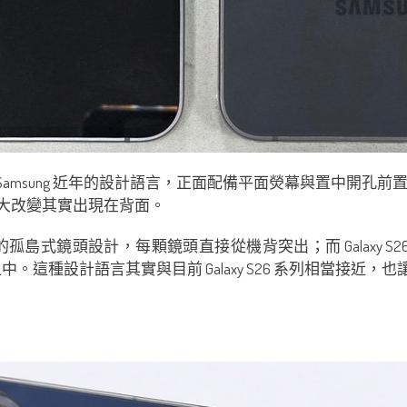
依然延續 Samsung 近年的設計語言，正面配備平面熒幕與置
S26 FE 最大改變其實出現在背面。
25 系列相似的孤島式鏡頭設計，每顆鏡頭直接從機背突出；而 Galaxy S2
這種設計語言其實與目前 Galaxy S26 系列相當接近，也讓 Ga