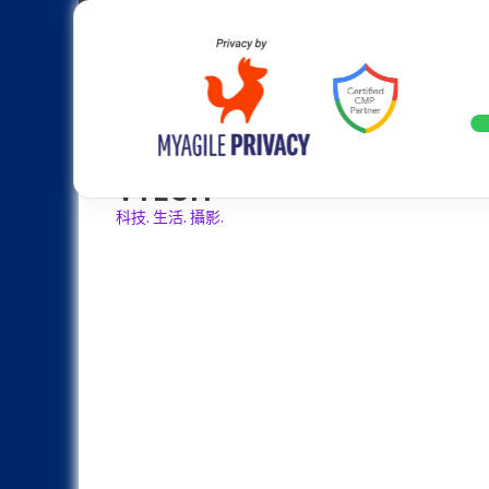
Skip
Apple
Samsung
Nokia
Asus
Hu
to
content
設計往旗艦機靠攏：Samsung Gala
LATEST
VTECH
科技. 生活. 攝影.