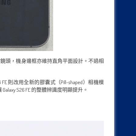
中開孔前置鏡頭，機身邊框亦維持直角平面設計。不過相
6 FE 則改用全新的膠囊式（Pill-shaped）相機模
laxy S26 FE 的整體辨識度明顯提升。