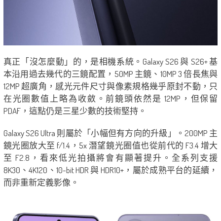
真正「沒怎麼動」的，是相機系統。Galaxy S26 與 S26+ 基
本沿用過去幾代的三鏡配置，50MP 主鏡、10MP 3 倍長焦與
12MP 超廣角，感光元件尺寸與像素規格幾乎原封不動，只
在光圈數值上略為收斂。前鏡頭依然是 12MP，但保留
PDAF，這點仍是三星少數的技術堅持。
Galaxy S26 Ultra 則屬於「小幅但有方向的升級」。200MP 主
鏡光圈放大至 f/1.4，5x 潛望鏡光圈值也從前代的 F3.4 增大
至 F2.8，看來低光拍攝將會有顯著提升。全系列支援
8K30、4K120、10-bit HDR 與 HDR10+，屬於成熟平台的延續，
而非重新定義影像。