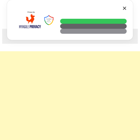
Skip
VTECH
✕
to
content
科技. 生活. 攝影.