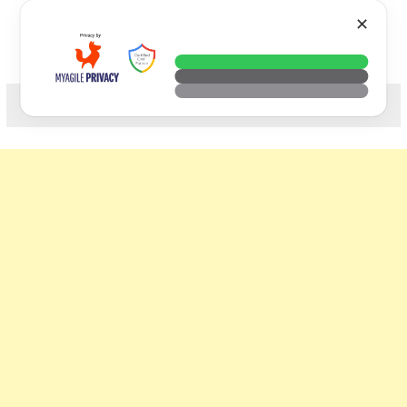
Skip
VTECH
✕
to
content
科技. 生活. 攝影.