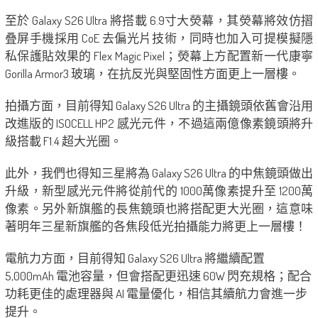
至於 Galaxy S26 Ultra 將搭載 6.9寸大熒幕，其熒幕將效仿摺
叠屏手機採用 CoE 去偏光片技術，同時也加入可提模擬隱
私保護貼效果的 Flex Magic Pixel；熒幕上方配置新一代康寧
Gorilla Armor3 玻璃，在抗反光與堅固性方面更上一層樓。
拍攝方面，目前得知 Galaxy S26 Ultra 的主攝鏡頭依舊會沿用
改進版的 ISOCELL HP2 感光元件，不過這兩億像素鏡頭將升
級搭載 F1.4 超大光圈。
此外，我們也得知三星將為 Galaxy S26 Ultra 的中焦鏡頭做出
升級，新型感光元件將從前代的 1000萬像素提升至 1200萬
像素。另外新旗艦的長焦鏡頭也將搭配更大光圈，這意味
著明年三星新旗艦的各焦段低光拍攝能力將更上一層樓！
電航力方面，目前得知 Galaxy S26 Ultra 將繼續配置
5,000mAh 電池容量，但會搭配更迅速 60W 閃充規格；配合
功耗更佳的處理器與 AI 電量優化，相信其續航力會進一步
提升。