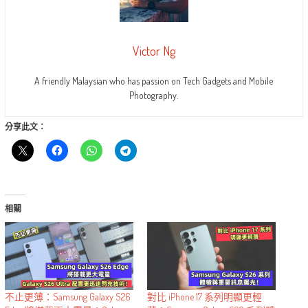
Victor Ng
A friendly Malaysian who has passion on Tech Gadgets and Mobile
Photography.
分享此文：
相關
不止更薄：Samsung Galaxy S26
對比 iPhone 17 系列明顯更輕