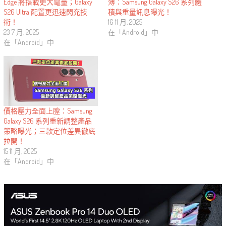
Edge 將搭載更大電量；Galaxy
薄：Samsung Galaxy S26 系列體
S26 Ultra 配置更迅速閃充技
積與重量訊息曝光！
術！
16 11 月, 2025
23 7 月, 2025
在「Android」中
在「Android」中
價格壓力全面上膛：Samsung
Galaxy S26 系列重新調整產品
策略曝光；三款定位差異徹底
拉開！
15 11 月, 2025
在「Android」中