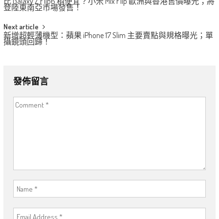
比 Galaxy Z Flip6 稍便宜？小米 Mix Flip 歐洲與香港售價曝光；將
navigation
登陸東南亞市場發售！
Next article
新增超輕薄機型：蘋果 iPhone 17 Slim 主要賣點與規格曝光；單
攝鏡頭回歸！
發佈留言