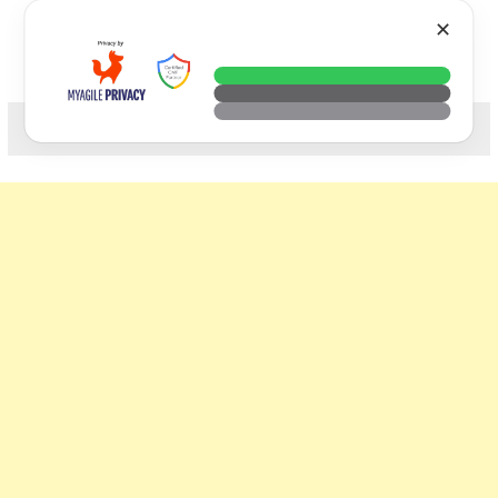
Skip
VTECH
✕
to
content
科技. 生活. 攝影.