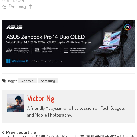
22 9 月, 2024
在「Android」中
Tagged
Android
Samsung
Victor Ng
A friendly Malaysian who has passion on Tech Gadgets
and Mobile Photography.
Post
Previous article