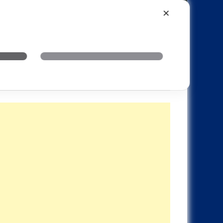
Xiaomi
Realme
OnePlus
✕