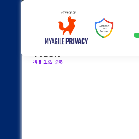
Skip
Apple
Samsung
Nokia
Asus
Hu
to
content
設計往旗艦機靠攏：Samsung Gala
LATEST
VTECH
科技. 生活. 攝影.