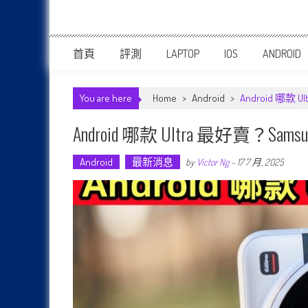
首頁
評測
LAPTOP
IOS
ANDROID
You are here
Home
>
Android
>
Android 哪款 U
Android 哪款 Ultra 最好賣？Sam
Android
最新消息
by
Victor Ng
-
17 7 月, 2025