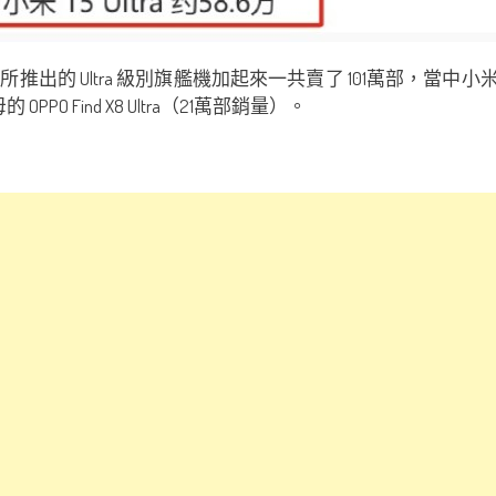
Ultra 級別旗艦機加起來一共賣了 101萬部，當中小米15 
的 OPPO Find X8 Ultra（21萬部銷量）。