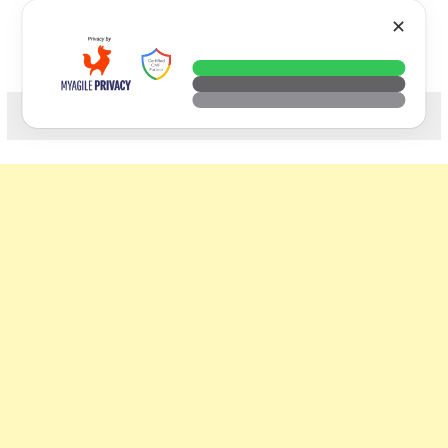
Skip
VTECH
✕
to
content
科技. 生活. 攝影.