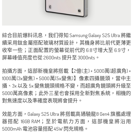
綜合目前爆料讯息，我们得知 Samsung Galaxy S25 Ultra 將繼
續采用鈦金屬搭配玻璃材質設計，其機身將比前代更薄更
收窄一些；正面配置的螢幕從前代的 6.8寸增大至 6.9寸，
屏幕峰值亮度也從 2600nits 提升至 3000nits。
拍攝方面，這部新機皇將搭載【2億(主) + 5000萬(超廣角) +
1000萬(3x變焦) + 5000萬(5x變焦)】像素四攝鏡頭，當中主
攝、3x 以及 5x 變焦鏡頭規格不變，而超廣角鏡頭將升級至
5000萬高像素；此外三星也會採用全新對焦系統，相機的
對焦速度以及準確度表現將會提升。
效能方面，Galaxy S25 Ultra 將搭載高通驍龍8 Gen4 旗艦處理
器搭配 16GB RAM；至於電航力方面，這部機皇將沿用
5000mAh 電池容量搭配 45W 閃充規格。