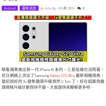
Android
最新消息
0
by
Victor Ng
-
9 9 月, 2024
眼看蘋果推出新一代 iPhone 16 系列，三星這邊也沒閑著，
近日網絡上流出了Samsung
Galaxy S25 Ultra
最新相機規格，
當初說好的 3x 變焦鏡頭升級竟然 U Turn 了，好在超廣角鏡
頭規格升級計劃保持不變，大家趕快來瞭解更多吧 ~