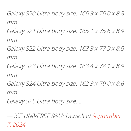
Galaxy S20 Ultra body size: 166.9 x 76.0 x 8.8
mm
Galaxy S21 Ultra body size: 165.1 x 75.6 x 8.9
mm
Galaxy S22 Ultra body size: 163.3 x 77.9 x 8.9
mm
Galaxy S23 Ultra body size: 163.4 x 78.1 x 8.9
mm
Galaxy S24 Ultra body size: 162.3 x 79.0 x 8.6
mm
Galaxy S25 Ultra body size:…
— ICE UNIVERSE (@UniverseIce)
September
7, 2024