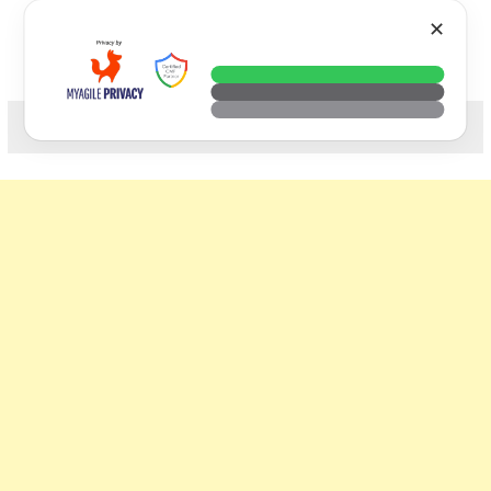
Skip
VTECH
✕
to
content
科技. 生活. 攝影.