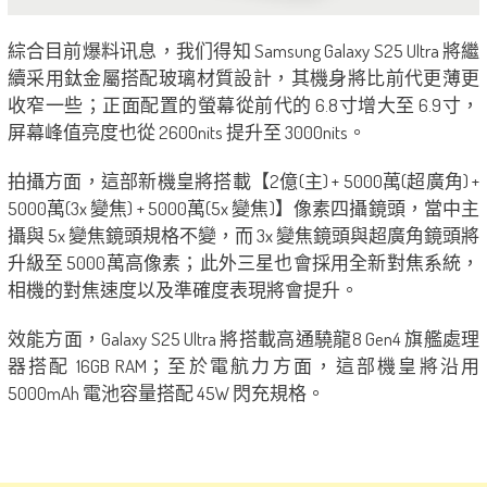
綜合目前爆料讯息，我们得知 Samsung Galaxy S25 Ultra 將繼
續采用鈦金屬搭配玻璃材質設計，其機身將比前代更薄更
收窄一些；正面配置的螢幕從前代的 6.8寸增大至 6.9寸，
屏幕峰值亮度也從 2600nits 提升至 3000nits。
拍攝方面，這部新機皇將搭載【2億(主) + 5000萬(超廣角) +
5000萬(3x 變焦) + 5000萬(5x 變焦)】像素四攝鏡頭，當中主
攝與 5x 變焦鏡頭規格不變，而 3x 變焦鏡頭與超廣角鏡頭將
升級至 5000萬高像素；此外三星也會採用全新對焦系統，
相機的對焦速度以及準確度表現將會提升。
效能方面，Galaxy S25 Ultra 將搭載高通驍龍8 Gen4 旗艦處理
器搭配 16GB RAM；至於電航力方面，這部機皇將沿用
5000mAh 電池容量搭配 45W 閃充規格。