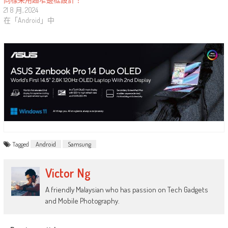
21 8 月, 2024
在「Android」中
Tagged
Android
Samsung
Victor Ng
A friendly Malaysian who has passion on Tech Gadgets
and Mobile Photography.