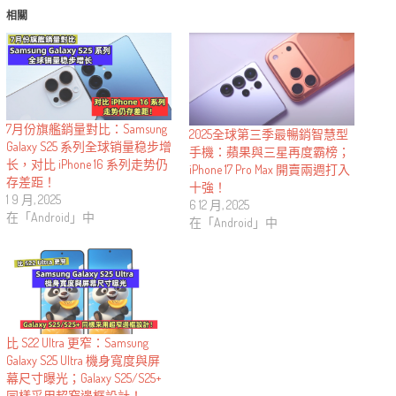
相關
7月份旗艦銷量對比：Samsung
2025全球第三季最暢銷智慧型
Galaxy S25 系列全球销量稳步增
手機：蘋果與三星再度霸榜；
长，对比 iPhone 16 系列走势仍
iPhone 17 Pro Max 開賣兩週打入
存差距！
十強！
1 9 月, 2025
6 12 月, 2025
在「Android」中
在「Android」中
比 S22 Ultra 更窄：Samsung
Galaxy S25 Ultra 機身寬度與屏
幕尺寸曝光；Galaxy S25/S25+
同樣采用超窄邊框設計！