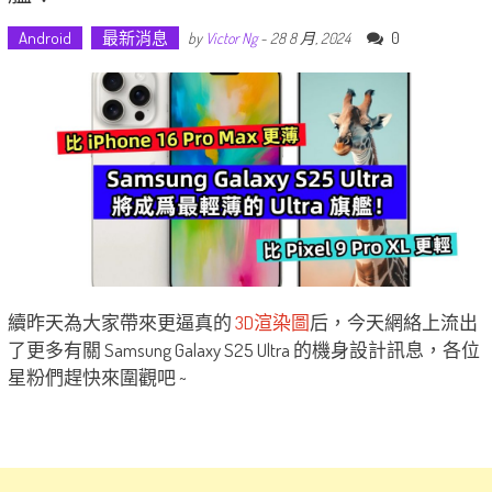
Android
最新消息
0
by
Victor Ng
-
28 8 月, 2024
續昨天為大家帶來更逼真的
3D渲染圖
后，今天網絡上流出
了更多有關 Samsung Galaxy S25 Ultra 的機身設計訊息，各位
星粉們趕快來圍觀吧 ~