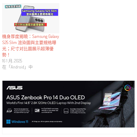
機身厚度揭曉：Samsung Galaxy
S25 Slim 渲染圖與主要規格曝
光；尺寸对比圖展示超薄優
勢！
16 1 月, 2025
在「Android」中