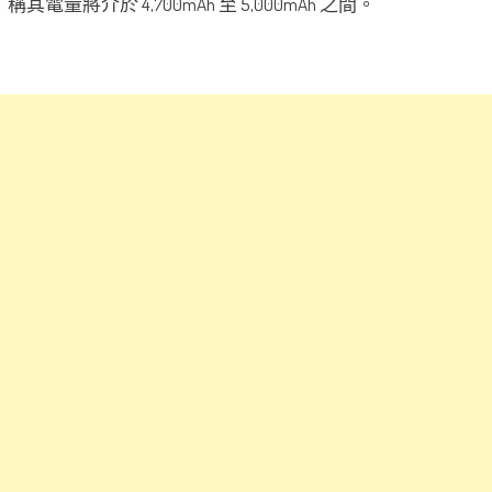
稱其電量將介於 4,700mAh 至 5,000mAh 之間。