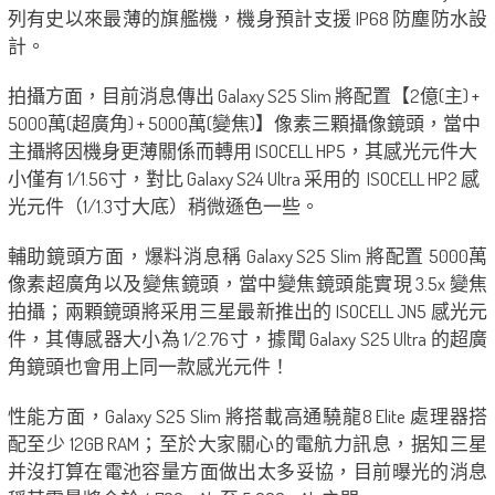
列有史以來最薄的旗艦機，機身預計支援 IP68 防塵防水設
計。
拍攝方面，目前消息傳出 Galaxy S25 Slim 將配置【2億(主) +
5000萬(超廣角) + 5000萬(變焦)】像素三顆攝像鏡頭，當中
主攝將因機身更薄關係而轉用 ISOCELL HP5，其感光元件大
小僅有 1/1.56寸，對比 Galaxy S24 Ultra 采用的 ISOCELL HP2 感
光元件（1/1.3寸大底）稍微遜色一些。
輔助鏡頭方面，爆料消息稱 Galaxy S25 Slim 將配置 5000萬
像素超廣角以及變焦鏡頭，當中變焦鏡頭能實現 3.5x 變焦
拍攝；兩顆鏡頭將采用三星最新推出的 ISOCELL JN5 感光元
件，其傳感器大小為 1/2.76寸，據聞 Galaxy S25 Ultra 的超廣
角鏡頭也會用上同一款感光元件！
性能方面，Galaxy S25 Slim 將搭載高通驍龍8 Elite 處理器搭
配至少 12GB RAM；至於大家關心的電航力訊息，据知三星
并沒打算在電池容量方面做出太多妥協，目前曝光的消息