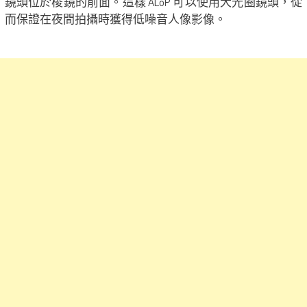
鏡頭位於棱鏡的前面。這樣 ALoP 可以使用大光圈鏡頭，從
而保證在夜間拍攝時獲得低噪音人像影像。