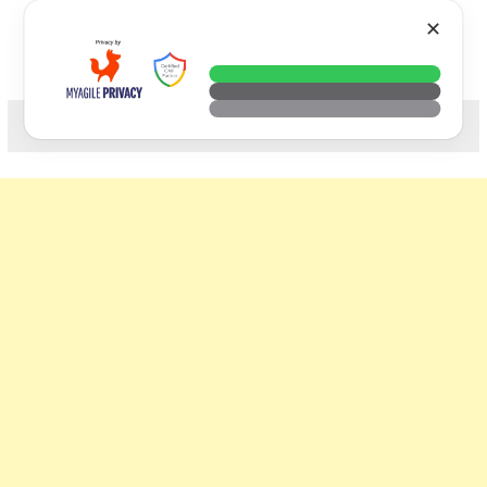
Skip
VTECH
✕
to
content
科技. 生活. 攝影.