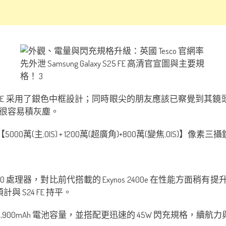
5 FE 采用了銀色中框設計；同時眼尖的朋友應該已察覺到其鏡頭用
很容易積灰塵。
00萬(主;OIS) + 1200萬(超廣角)+800萬(變焦;OIS)】像素
os 2400 處理器，對比前代搭載的 Exynos 2400e 在性能方面稍有
計與 S24 FE 持平。
更大的 4,900mAh 電池容量，並搭配更迅速的 45W 閃充規格