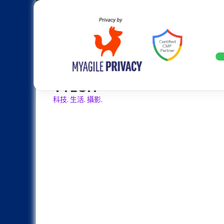
Skip
Apple
Samsung
Nokia
Asus
Hu
to
content
設計往旗艦機靠攏：Samsung Gala
LATEST
VTECH
科技. 生活. 攝影.