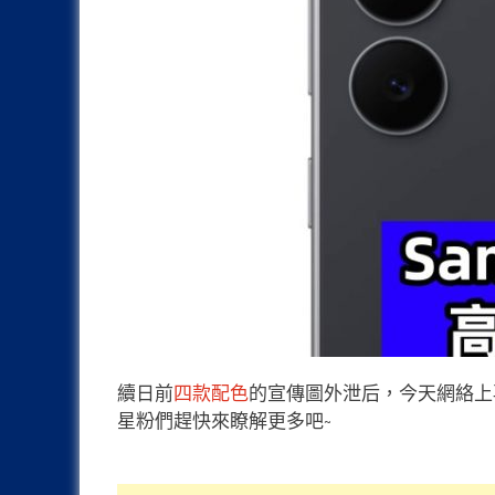
續日前
四款配色
的宣傳圖外泄后，今天網絡上再流出
星粉們趕快來瞭解更多吧~