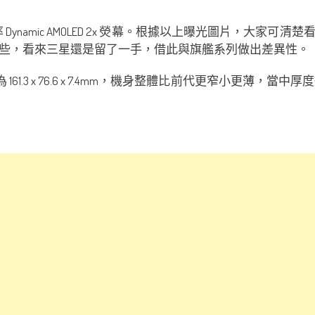
FHD+ 分辨率 Dynamic AMOLED 2x 熒幕。根據以上曝光
些，看來三星還是留了一手，借此與旗艦系列做出差異性。
 161.3 x 76.6 x 7.4mm，機身整體比前代更窄小更薄，當中厚度從前