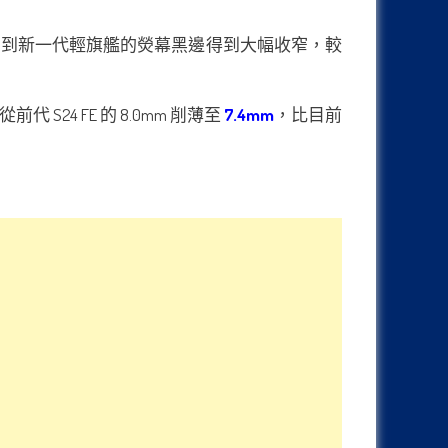
圖片，大家可清楚看到新一代輕旗艦的熒幕黑邊得到大幅收窄，較
代 S24 FE 的 8.0mm 削薄至
7.4mm
，比目前