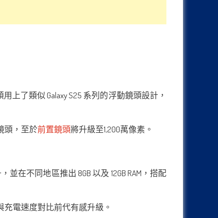
上了類似 Galaxy S25 系列的浮動鏡頭設計，
三攝鏡頭，至於
前置鏡頭
將升級至1,200萬像素。
提升，並在不同地區推出 8GB 以及 12GB RAM，搭配
，續航力與充電速度對比前代有感升級。