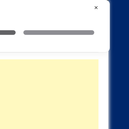
Xiaomi
Realme
OnePlus
✕