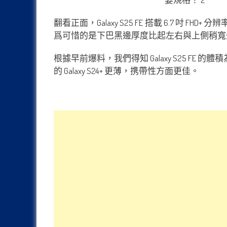
翻看正面，Galaxy S25 FE 搭載 6.7 吋 
爲可惜的是下巴黑邊厚度比起左右與上側稍寬
根據早前爆料，我們得知 Galaxy S25 FE 的體積為
的 Galaxy S24+ 更薄，携帶性方面更佳。