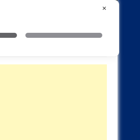
Xiaomi
Realme
OnePlus
✕