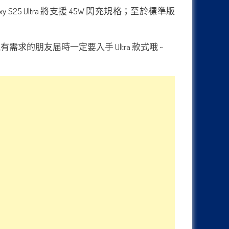
 S25 Ultra 將支援 45W 閃充規格；至於標準版
需求的朋友届時一定要入手 Ultra 款式哦 ~