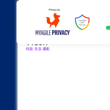
Skip
Apple
Samsung
Nokia
Asus
Hu
to
content
設計往旗艦機靠攏：Samsung Gala
LATEST
VTECH
科技. 生活. 攝影.