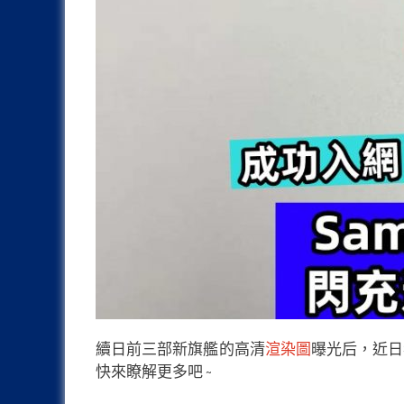
續日前三部新旗艦的高清
渲染圖
曝光后，近日我
快來瞭解更多吧 ~