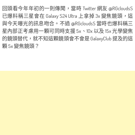
回頭看今年年初的一則傳聞，當時 Twitter 網友 @RGcloudsS
已爆料稱三星會在 Galaxy S24 Ultra 上拿掉 3x 變焦鏡頭，這
與今天曝光的訊息吻合。不過 @RGcloudsS 當時也爆料稱三
星內部正考慮用一顆可同時支援 5x、10x 以及 15x 光學變焦
的鏡頭替代，就不知這顆鏡頭會不會是 GalaxyClub 提及的這
顆 5x 變焦鏡頭？