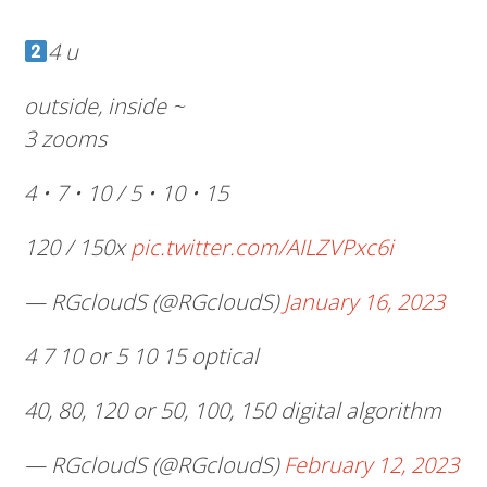
4 u
outside, inside ~
3 zooms
4 • 7 • 10 / 5 • 10 • 15
120 / 150x
pic.twitter.com/AILZVPxc6i
— RGcloudS (@RGcloudS)
January 16, 2023
4 7 10 or 5 10 15 optical
40, 80, 120 or 50, 100, 150 digital algorithm
— RGcloudS (@RGcloudS)
February 12, 2023