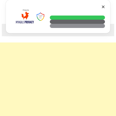
Skip
VTECH
✕
to
content
科技. 生活. 攝影.