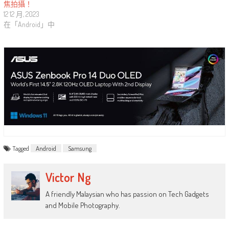
焦拍攝！
12 12 月, 2023
在「Android」中
Tagged
Android
Samsung
Victor Ng
A friendly Malaysian who has passion on Tech Gadgets
and Mobile Photography.