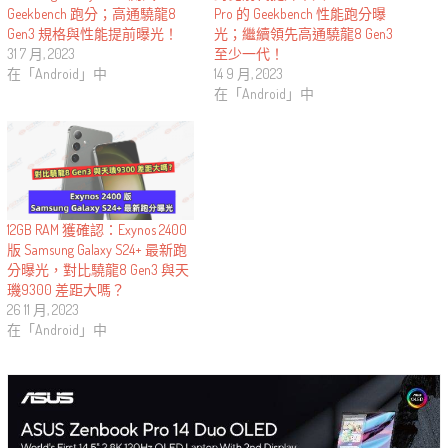
Geekbench 跑分；高通驍龍8
Pro 的 Geekbench 性能跑分曝
Gen3 規格與性能提前曝光！
光；繼續領先高通驍龍8 Gen3
31 7 月, 2023
至少一代！
在「Android」中
14 9 月, 2023
在「Android」中
12GB RAM 獲確認：Exynos 2400
版 Samsung Galaxy S24+ 最新跑
分曝光，對比驍龍8 Gen3 與天
璣9300 差距大嗎？
26 11 月, 2023
在「Android」中