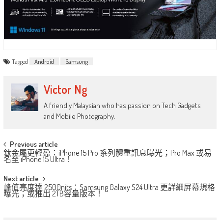
Tagged
Android
Samsung
Victor Ng
A friendly Malaysian who has passion on Tech Gadgets
and Mobile Photography.
Post
Previous article
鈦金屬更輕盈：iPhone 15 Pro 系列體重訊息曝光；Pro Max 或易
navigation
名至 iPhone 15 Ultra！
Next article
峰值亮度達 2500nits：Samsung Galaxy S24 Ultra 更詳細屏幕規格
曝光；或推出 2TB容量版本！