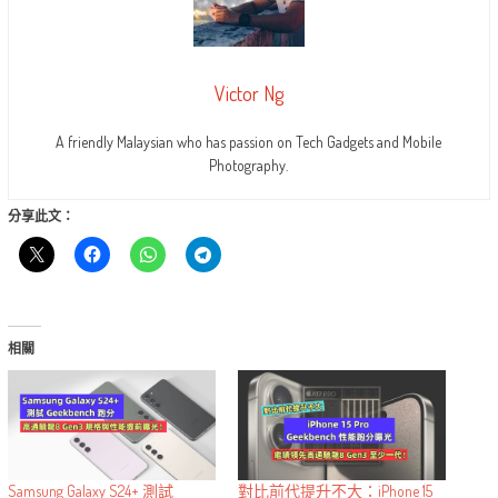
Victor Ng
A friendly Malaysian who has passion on Tech Gadgets and Mobile
Photography.
分享此文：
相關
Samsung Galaxy S24+ 測試
對比前代提升不大：iPhone 15