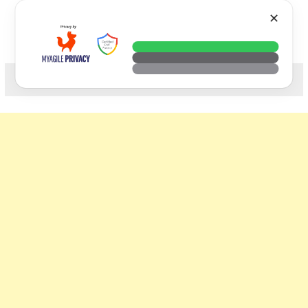
Skip
VTECH
✕
to
content
科技. 生活. 攝影.