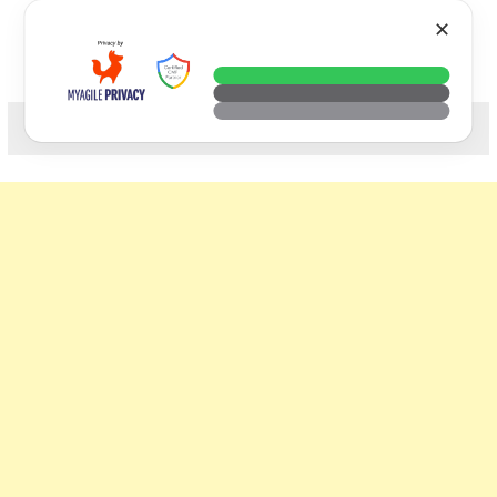
Skip
VTECH
✕
to
content
科技. 生活. 攝影.