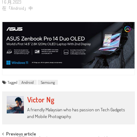
1 6 月, 2023
在「Android」中
Tagged
Android
Samsung
Victor Ng
A friendly Malaysian who has passion on Tech Gadgets
and Mobile Photography.
Post
Previous article