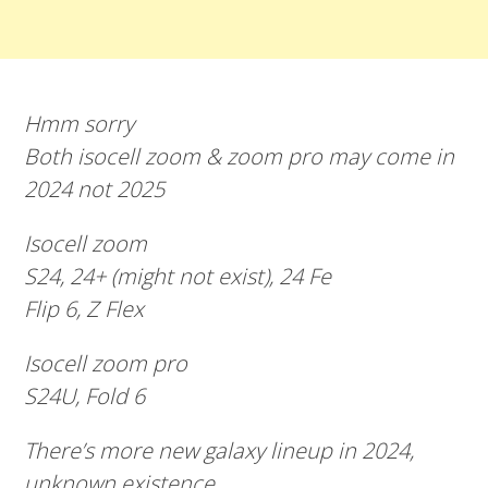
Hmm sorry
Both isocell zoom & zoom pro may come in
2024 not 2025
Isocell zoom
S24, 24+ (might not exist), 24 Fe
Flip 6, Z Flex
Isocell zoom pro
S24U, Fold 6
There’s more new galaxy lineup in 2024,
unknown existence