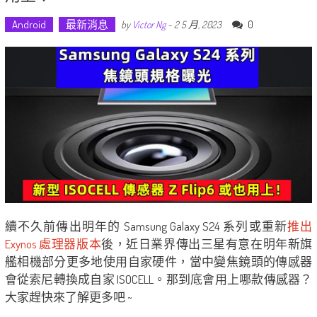
Android
最新消息
0
by
Victor Ng
-
2 5 月, 2023
續不久前傳出明年的 Samsung Galaxy S24 系列或重新
推出
Exynos 處理器版本
後，近日業界傳出三星有意在明年新旗
艦相機部分更多地使用自家硬件，當中變焦鏡頭的傳感器
會從索尼轉換成自家 ISOCELL。那到底會用上哪款傳感器？
大家趕快來了解更多吧 ~