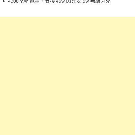
4900 mAh 電量、支援 45W 閃充 & 15W 無線閃充