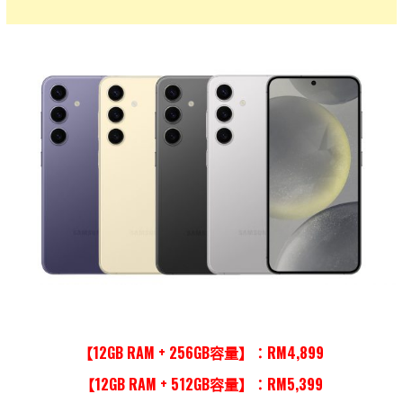
【12GB RAM + 256GB容量】
：RM4,899
【12GB RAM + 512GB容量】
：RM5,399