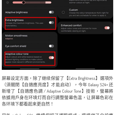
屏幕设定方面，除了继续保留了【Extra Brightness】選項外
（須關閉【自適應亮度】才能启动），今年 Galaxy S24+ 还
新增了【自適應色調 / Adaptive Colour Tone】技術，螢幕將
依據用戶身在环境灯而自行調整螢幕色温，让屏幕色彩在
各环境下都看起来更自然！