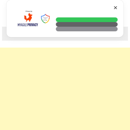
Skip
VTECH
✕
to
content
科技. 生活. 攝影.