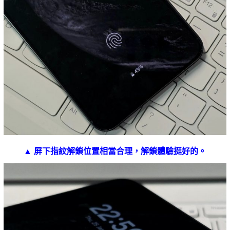
▲ 屏下指紋解鎖位置相當合理，解鎖體驗挺好的。