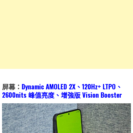
屏幕：
Dynamic AMOLED 2X、120Hz
+ LTPO
、
2600nits 峰值亮度、增強版 Vision Booster