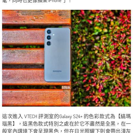
髦，同時也更像蘋果 iPhone 了！
這次進入 VTECH 評測室的Galaxy S24+ 的色彩款式為【縞瑪
瑙黑】，這黑色款式特別之處在於它不盡然是全黑，在一
般室內環境下會呈現黑色，但在日光照耀下則會帶出淺灰