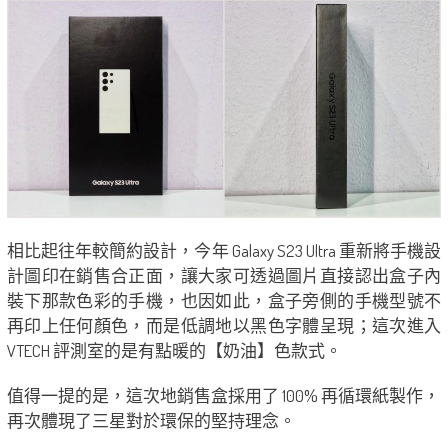
相比起往年較簡約設計，今年 Galaxy S23 Ultra 重新將手機設
計圖印在銷售合正面，讓大家可透過圖片直接認出盒子內
裝下那款色彩的手機，也因如此，盒子旁側的手機型號不
再印上任何顏色，而是低調地以黑色字體呈現；這次進入
VTECH 評測室的是有點暖的【奶油】色款式。
值得一提的是，這次地銷售盒採用了 100% 再循環紙製作，
再次體現了三星對於環保的堅持理念。