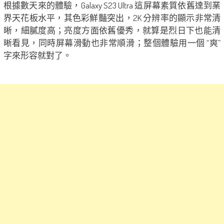
根據數天來的體驗，Galaxy S23 Ultra 這屏幕素質依舊達到業
界天花板水平，其色彩鮮豔突出，2K 分辨率的顯示非常清
晰，細膩度高；亮度方面依舊優秀，就算是烈日下也能清
晰看見，同時屏幕滑動也非常順滑；整個體驗用一個 “爽”
字來形容就對了。