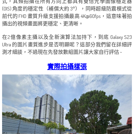
式，其頻拍攝在所有方向上都具有雙倍光學圖像穩定器
(OIS) 角度的穩定性（補償大約 3°），同時超級防震模式從
前代的 FHD 畫質升級支援拍攝最高 4K@60fps，這意味著拍
攝出的視頻畫面將更穩定、更清晰。
在2億像素主攝以及全新演算法加持下，到底 Galaxy S23
Ultra 的圖片畫質進步是否明顯呢？這部分我們留在詳細評
測才細談，不過現在先發放數組圖片讓大家自行評估 ~
實際拍攝樣張