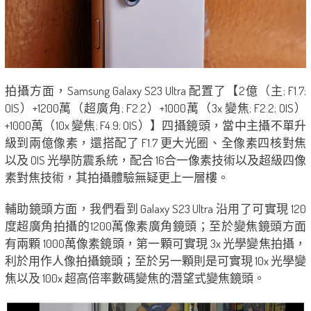
拍攝方面，Samsung Galaxy S23 Ultra 配置了【2億（主; F1.7;
OIS）+1200萬（超廣角; F2.2）+1000萬（3x 變焦; F2.2; OIS）
+1000萬（10x 變焦; F4.9; OIS）】四攝鏡頭，當中主攝不單升
級到兩億像素，還搭配了 F1.7 更大光圈、全像素四核對焦
以及 OIS 光學防震系統，配合 16合一像素技術以及超級四像
素對焦技術，其拍攝體驗無疑更上一層樓。
輔助鏡頭方面，我們看到 Galaxy S23 Ultra 沿用了可實現 120
度超廣角拍攝的1200萬像素廣角鏡頭；至於變焦鏡頭方面
有兩顆 1000萬像素鏡頭，第一顆可實現 3x 光學變焦拍攝，
利於用作人像拍攝鏡頭；至於另一顆則是可實現 10x 光學變
焦以及 100x 超高倍率數碼變焦的潛望式變焦鏡頭。