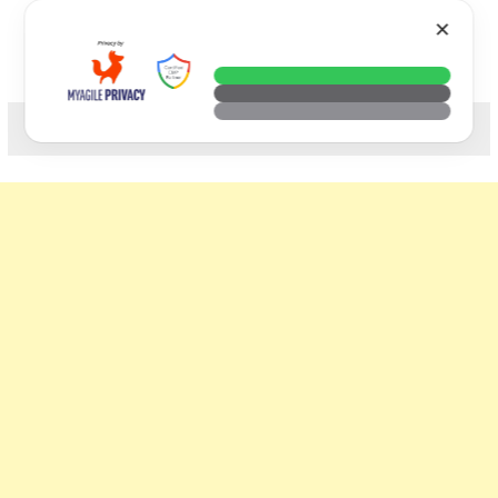
Skip
VTECH
✕
to
content
科技. 生活. 攝影.