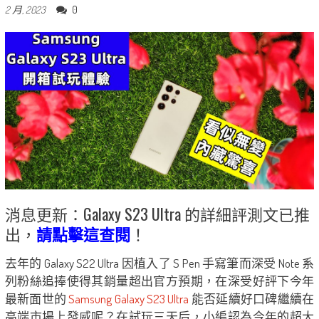
0
2 月, 2023
消息更新：Galaxy S23 Ultra 的詳細評測文已推
出，
請點擊這查閱
！
去年的 Galaxy S22 Ultra 因植入了 S Pen 手寫筆而深受 Note 系
列粉絲追捧使得其銷量超出官方預期，在深受好評下今年
最新面世的
Samsung Galaxy S23 Ultra
能否延續好口碑繼續在
高端市場上發威呢？在試玩三天后，小編認為今年的超大