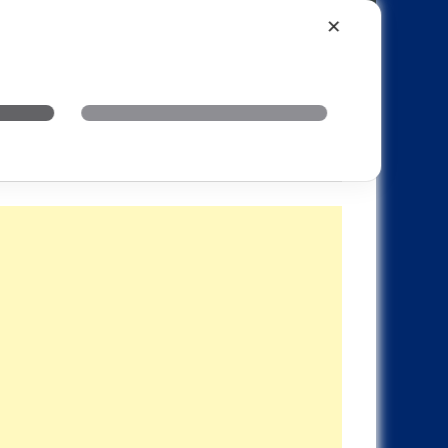
Xiaomi
Realme
OnePlus
✕