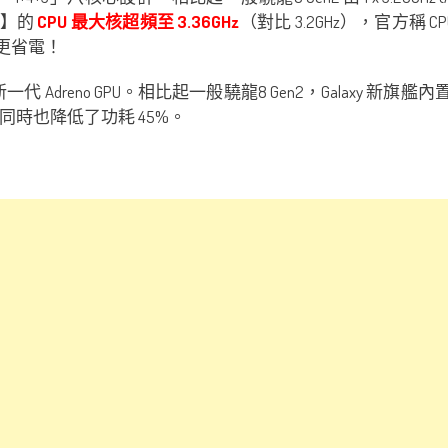
axy】的
CPU 最大核超頻至 3.36GHz
（對比 3.2GHz），官方稱
來更省電！
全新一代 Adreno GPU。相比起一般驍龍8 Gen2，Galaxy 新旗艦
同時也降低了功耗 45%。