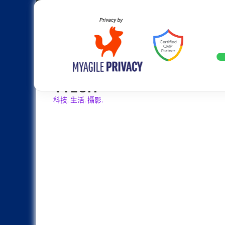
Skip
Apple
Samsung
Nokia
Asus
Hu
to
content
設計往旗艦機靠攏：Samsung Gala
LATEST
VTECH
科技. 生活. 攝影.