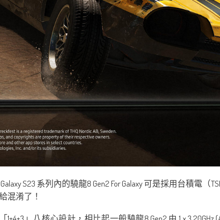
 S23 系列內的驍龍8 Gen2 For Galaxy 可是採用台積
給混淆了！
4+3」八核心設計，相比起一般驍龍8 Gen2 由 1 x 3.20GHz (ARM 最新 Co