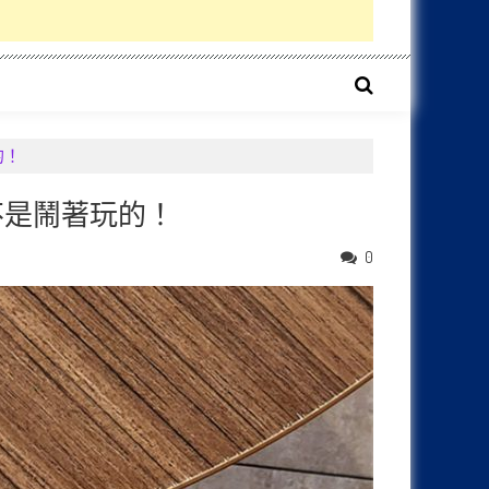
玩的！
】这回可不是鬧著玩的！
0