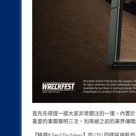
首先先得提一提大家非常關注的一環，內置於 Galaxy
重要的事需聲明三次，別再被之前的業界傳聞
【驍龍8 Gen2 For Galaxy】的 CPU 同樣採用新的「1+