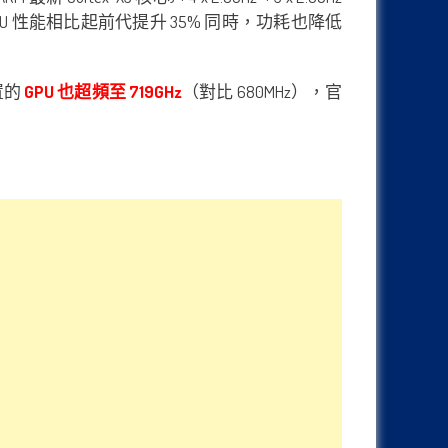
 CPU 性能相比起前代提升 35% 同時，功耗也降低
內置的
GPU 也超頻至 719GHz
（對比 680MHz），官