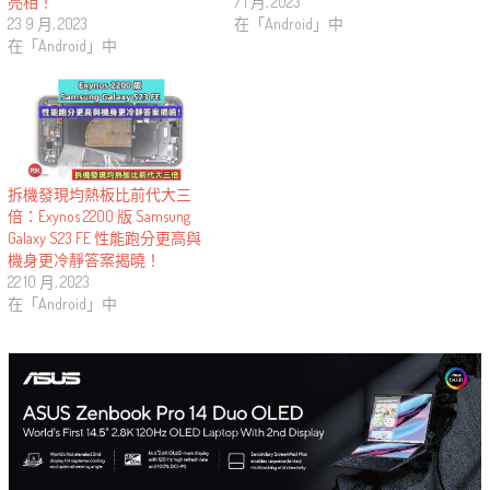
亮相！
7 1 月, 2023
23 9 月, 2023
在「Android」中
在「Android」中
拆機發現均熱板比前代大三
倍：Exynos 2200 版 Samsung
Galaxy S23 FE 性能跑分更高與
機身更冷靜答案揭曉！
22 10 月, 2023
在「Android」中