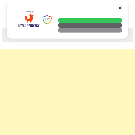
Skip
VTECH
✕
to
content
科技. 生活. 攝影.