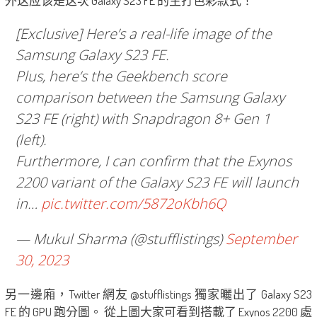
外这应该是这次 Galaxy S23 FE 的主打色彩款式！
[Exclusive] Here’s a real-life image of the
Samsung Galaxy S23 FE.
Plus, here’s the Geekbench score
comparison between the Samsung Galaxy
S23 FE (right) with Snapdragon 8+ Gen 1
(left).
Furthermore, I can confirm that the Exynos
2200 variant of the Galaxy S23 FE will launch
in…
pic.twitter.com/5872oKbh6Q
— Mukul Sharma (@stufflistings)
September
30, 2023
另一邊廂，Twitter 網友 @stufflistings 獨家曬出了 Galaxy S23
FE 的 GPU 跑分圖。 從上圖大家可看到搭載了 Exynos 2200 處