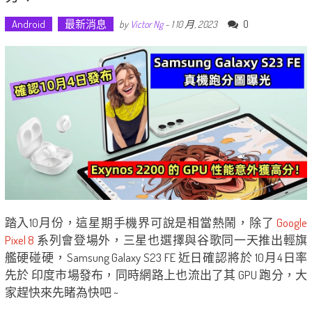
Android
最新消息
0
by
Victor Ng
-
1 10 月, 2023
踏入10月份，這星期手機界可說是相當熱鬧，除了
Google
Pixel 8
系列會登場外，三星也選擇與谷歌同一天推出輕旗
艦硬碰硬，Samsung Galaxy S23 FE 近日確認將於 10月4日率
先於 印度市場發布，同時網路上也流出了其 GPU 跑分，大
家趕快來先睹為快吧 ~