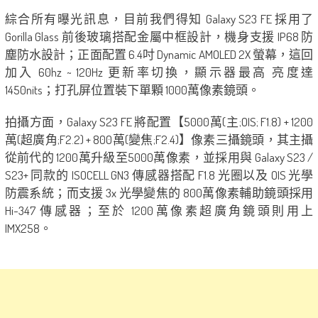
綜合所有曝光訊息，目前我們得知 Galaxy S23 FE 採用了
Gorilla Glass 前後玻璃搭配金屬中框設計，機身支援 IP68 防
塵防水設計；正面配置 6.4吋 Dynamic AMOLED 2X 螢幕，這回
加入 60hz ~ 120Hz 更新率切換，顯示器最高 亮度達
1450nits；打孔屏位置裝下單顆 1000萬像素鏡頭。
拍攝方面，Galaxy S23 FE 將配置【5000萬(主;OIS; F1.8) + 1200
萬(超廣角;F2.2) + 800萬(變焦;F2.4)】像素三攝鏡頭，其主攝
從前代的 1200萬升級至5000萬像素，並採用與 Galaxy S23 /
S23+ 同款的 ISOCELL GN3 傳感器搭配 F1.8 光圈以及 OIS 光學
防震系統；而支援 3x 光學變焦的 800萬像素輔助鏡頭採用
Hi-347 傳感器；至於 1200萬像素超廣角鏡頭則用上
IMX258。