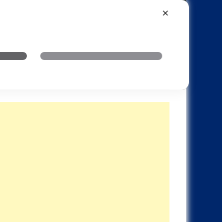
Xiaomi
Realme
OnePlus
✕