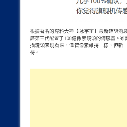
根據著名的爆料大神【i冰宇宙】最新確認消息，明年初
磨第三代配置了 1.08億像素鏡頭的傳感器。雖說這消息對
攝鏡頭表現看來，儘管像素維持一樣，但新一
待。