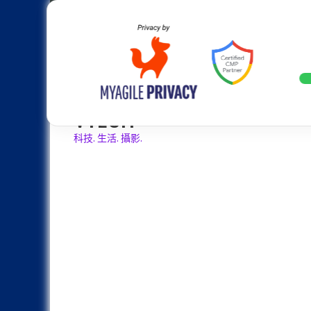
Skip
Apple
Samsung
Nokia
Asus
Hu
to
content
20週年大革新：蘋果 iPhone 2
LATEST
VTECH
科技. 生活. 攝影.