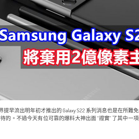
那業界提早流出明年初才推出的 Galaxy S22 系列消息也是在所難
待的。不過今天有位可靠的爆料大神出面 “證實” 了其中一