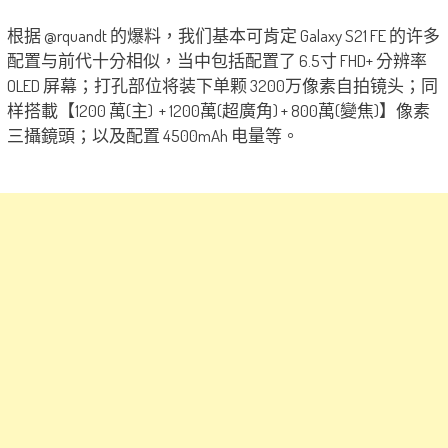
根据 @rquandt 的爆料，我们基本可肯定 Galaxy S21 FE 的许多
配置与前代十分相似，当中包括配置了 6.5寸 FHD+ 分辨率
OLED 屏幕；打孔部位将装下单颗 3200万像素自拍镜头；同
样搭載【1200 萬(主) + 1200萬(超廣角) + 800萬(變焦)】像素
三攝鏡頭；以及配置 4500mAh 电量等。