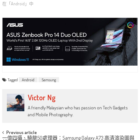
在「Android」中
Tagged
Android
Samsung
Victor Ng
A friendly Malaysian who has passion on Tech Gadgets
and Mobile Photography.
Post
Previous article
一億四攝、驍龍5G處理器：Samsung Galaxy A73 高清渲染圖與