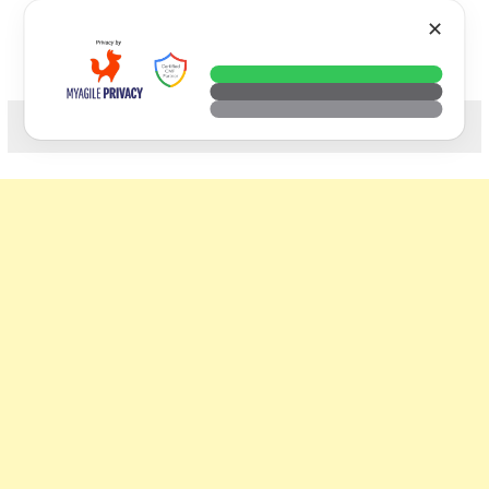
Skip
VTECH
✕
to
content
科技. 生活. 攝影.