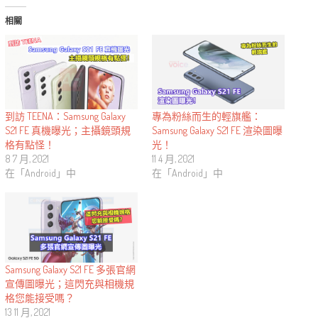
相關
到訪 TEENA：Samsung Galaxy
專為粉絲而生的輕旗艦：
S21 FE 真機曝光；主攝鏡頭規
Samsung Galaxy S21 FE 渲染圖曝
格有點怪！
光！
8 7 月, 2021
11 4 月, 2021
在「Android」中
在「Android」中
Samsung Galaxy S21 FE 多張官網
宣傳圖曝光；這閃充與相機規
格您能接受嗎？
13 11 月, 2021