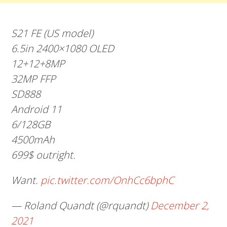
S21 FE (US model)
6.5in 2400×1080 OLED
12+12+8MP
32MP FFP
SD888
Android 11
6/128GB
4500mAh
699$ outright.
Want.
pic.twitter.com/OnhCc6bphC
— Roland Quandt (@rquandt)
December 2,
2021