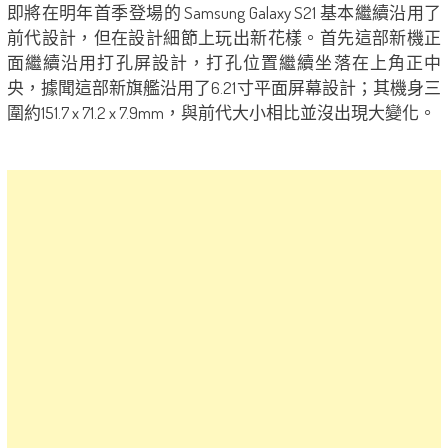
即將在明年首季登場的 Samsung Galaxy S21 基本繼續沿用了
前代設計，但在設計細節上玩出新花樣。首先這部新機正
面繼續沿用打孔屏設計，打孔位置繼續坐落在上角正中
央，據聞這部新旗艦沿用了6.21寸平面屏幕設計；其機身三
圍約151.7 x 71.2 x 7.9mm，與前代大小相比並沒出現大變化。