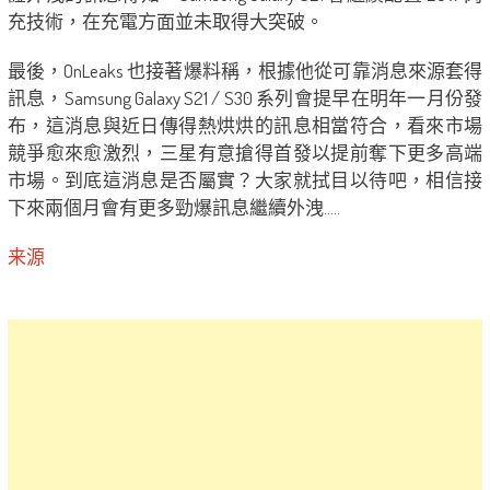
充技術，在充電方面並未取得大突破。
最後，OnLeaks 也接著爆料稱，根據他從可靠消息來源套得
訊息，Samsung Galaxy S21 / S30 系列會提早在明年一月份發
布，這消息與近日傳得熱烘烘的訊息相當符合，看來市場
競爭愈來愈激烈，三星有意搶得首發以提前奪下更多高端
市場。到底這消息是否屬實？大家就拭目以待吧，相信接
下來兩個月會有更多勁爆訊息繼續外洩…..
来源