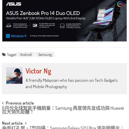
Tagged
Android
Samsung
Victor Ng
A friendly Malaysian who has passion on Tech Gadgets
and Mobile Photography.
Post
Previous article
8月份全球智能手機銷量：Samsung 再度領先並成功與 Huawei
navigation
拉大領先距離！
Next article
曲面打孔屏、T型四攝：Samsung Galaxy S21 Ultra 渲染圖曝光；