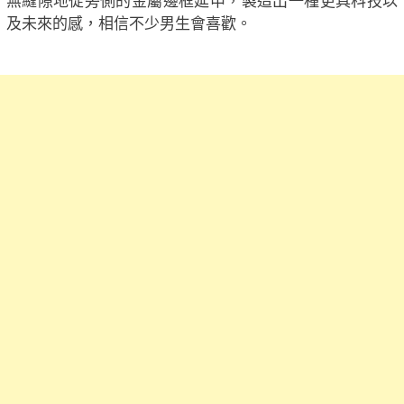
無縫隙地從旁側的金屬邊框延申，製造出一種更具科技以
及未來的感，相信不少男生會喜歡。