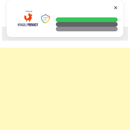
Skip
VTECH
✕
to
content
科技. 生活. 攝影.