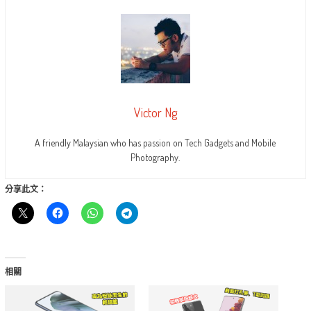
Victor Ng
A friendly Malaysian who has passion on Tech Gadgets and Mobile
Photography.
分享此文：
相關