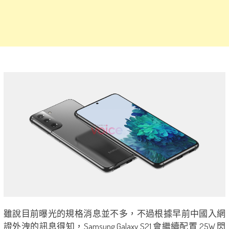
雖說目前曝光的規格消息並不多，不過根據早前中國入網
證外洩的訊息得知，Samsung Galaxy S21 會繼續配置 25W 閃