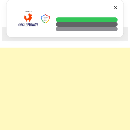
Skip
VTECH
✕
to
content
科技. 生活. 攝影.