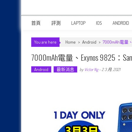
首頁
評測
LAPTOP
IOS
ANDROID
You are here
Home
>
Android
>
7000mAh電量、
7000mAh電量、Exynos 9825
Android
最新消息
by
Victor Ng
-
2 3 月, 2021