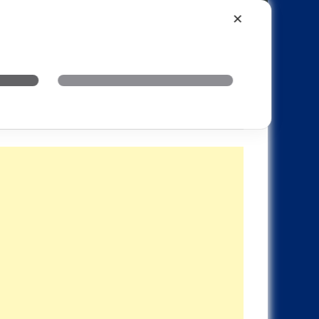
Xiaomi
Realme
OnePlus
✕