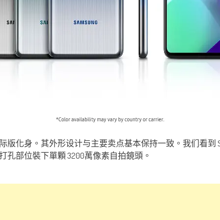
axy F62 的国际版化身。其外形设计与主要卖点基本保持一致。我们看到 Sa
lus 屏；打孔部位裝下單顆 3200萬像素自拍鏡頭。