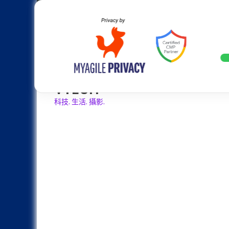
Skip
Apple
Samsung
Nokia
Asus
Hu
to
content
20週年大革新：蘋果 iPhone 2
LATEST
VTECH
科技. 生活. 攝影.