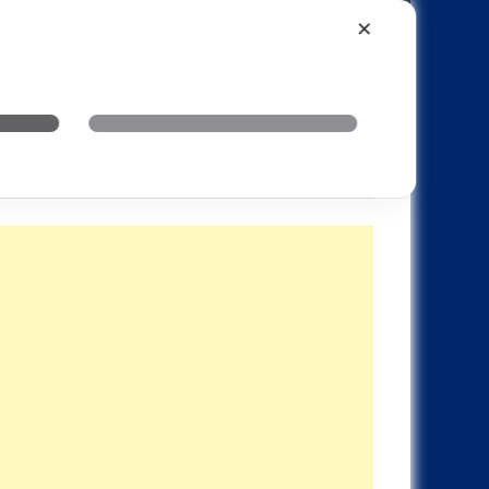
Xiaomi
Realme
OnePlus
✕