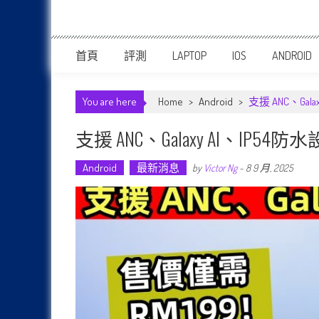
首頁
評測
LAPTOP
IOS
ANDROID
You are here
Home
>
Android
>
支援 ANC、Gal
支援 ANC、Galaxy AI、IP54防
Android
最新消息
by
Victor Ng
-
8 9 月, 2025