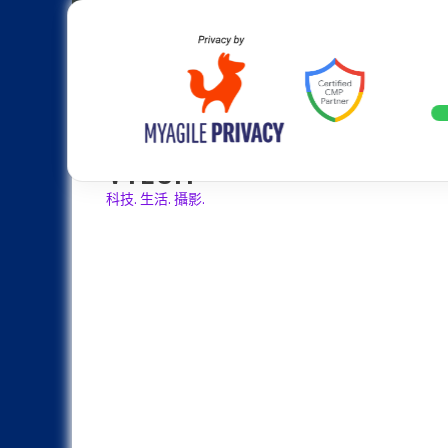
Skip
Apple
Samsung
Nokia
Asus
Hu
to
content
設計往旗艦機靠攏：Samsung Gala
LATEST
VTECH
科技. 生活. 攝影.