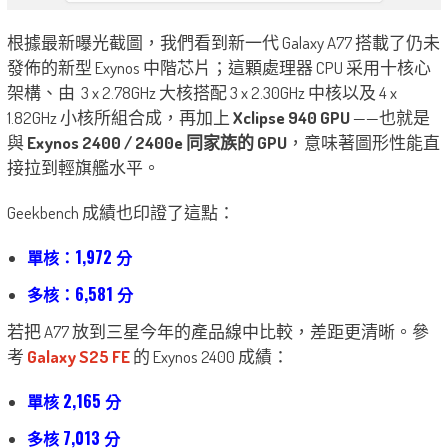
根據最新曝光截圖，我們看到新一代 Galaxy A77 搭載了仍未
發佈的新型 Exynos 中階芯片；這顆處理器 CPU 采用十核心
架構、由 3 x 2.78GHz 大核搭配 3 x 2.30GHz 中核以及 4 x
1.82GHz 小核所組合成，再加上
Xclipse 940 GPU
——也就是
與
Exynos 2400 / 2400e 同家族的 GPU
，意味著圖形性能直
接拉到輕旗艦水平。
Geekbench 成績也印證了這點：
單核：1,972 分
多核：6,581 分
若把 A77 放到三星今年的產品線中比較，差距更清晰。參
考
Galaxy S25 FE
的 Exynos 2400 成績：
單核 2,165 分
多核 7,013 分