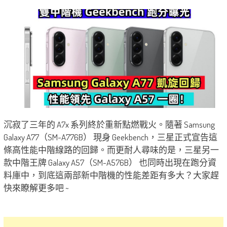
沉寂了三年的 A7x 系列終於重新點燃戰火。隨著 Samsung
Galaxy A77（SM-A776B） 現身 Geekbench，三星正式宣告這
條高性能中階線路的回歸。而更耐人尋味的是，三星另一
款中階王牌 Galaxy A57（SM-A576B） 也同時出現在跑分資
料庫中，到底這兩部新中階機的性能差距有多大？大家趕
快來瞭解更多吧 ~