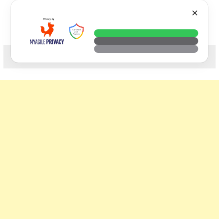
Skip
VTECH
✕
to
content
科技. 生活. 攝影.