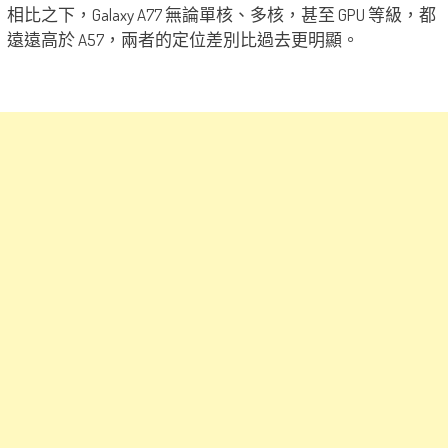
相比之下，Galaxy A77 無論單核、多核，甚至 GPU 等級，都
遠遠高於 A57，兩者的定位差別比過去更明顯。