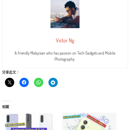
Victor Ng
A friendly Malaysian who has passion on Tech Gadgets and Mobile
Photography.
分享此文：
相關