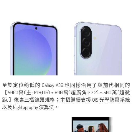
至於定位稍低的 Galaxy A36 也同樣沿用了與前代相同的
【5000萬(主; F1.8;OIS) + 800萬(超廣角;F2.2) + 500萬(超微
距)】像素三攝鏡頭規格；主攝繼續支援 OIS 光學防震系統
以及 Nightography 演算法。