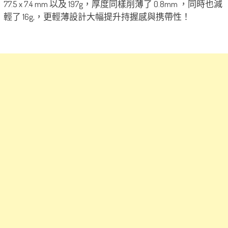
77.5 x 7.4 mm 以及 197g，厚度同樣削薄了 0.8mm ，同時也減
輕了 16g,，更輕薄設計大幅提升持握感與携帶性！