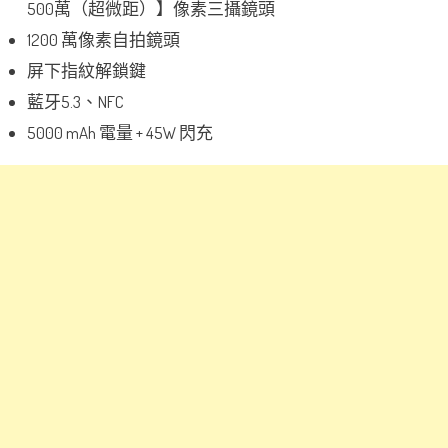
500萬（超微距）】像素三攝鏡頭
1200 萬像素自拍鏡頭
屏下指紋解鎖鍵
藍牙5.3、NFC
5000 mAh 電量 + 45W 閃充