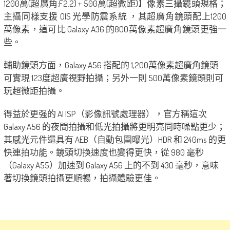
1200萬(超廣角;F2.2) + 500萬(超微距)】像素三攝鏡頭規格；
主攝同樣支援 OIS 光學防震系統 ，其超廣角鏡頭配上1200
萬像素，這可比 Galaxy A36 的800萬像素超廣角鏡頭更強一
些。
輔助鏡頭方面，Galaxy A56 搭配的 1,200萬像素超廣角鏡頭
可實現 123度超廣視野拍攝；另外一則 500萬像素鏡頭則可
玩超微距拍攝。
得益於更强的 AI ISP（影像訊號處理器），官方稱這次
Galaxy A56 的夜間拍攝和低光拍攝將更明亮同時噪點更少；
其感光元件還具有 AEB（自動包圍曝光）HDR 和 240ms 的更
快連拍功能。鏡頭切換速度也變得更快，從 980 毫秒
（Galaxy A55）加速到 Galaxy A56 上的不到 430 毫秒，意味
著切換鏡頭拍攝更順暢，拍攝體驗更佳。