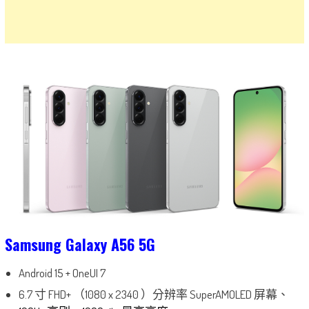
Samsung Galaxy A56 5G
Android 15 + OneUI 7
6.7 寸 FHD+ （1080 x 2340 ）分辨率 SuperAMOLED 屏幕、