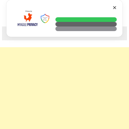
Skip
VTECH
✕
to
content
科技. 生活. 攝影.