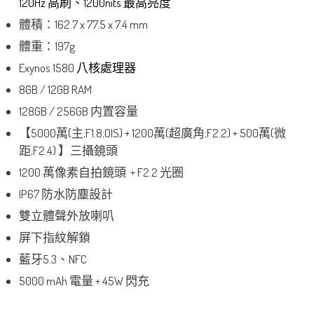
120Hz 高刷、1200nits 最高亮度
體積：162.7 x 77.5 x 7.4 mm
體重：197g
Exynos 1580
八核處理器
8GB / 12GB RAM
128GB / 256GB 内置容量
【5000萬(主;F1.8;OIS) + 1200萬(超廣角;F2.2) + 500萬(微
距;F2.4) 】三攝鏡頭
1200 萬像素自拍鏡頭 + F2.2 光圈
IP67 防水防塵設計
雙立體聲外放喇叭
屏下指紋解鎖
藍牙5.3、NFC
5000 mAh 電量 + 45W 閃充