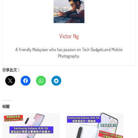
Victor Ng
A friendly Malaysian who has passion on Tech Gadgets and Mobile
Photography.
分享此文：
相關