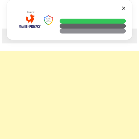
Skip
VTECH
✕
to
content
科技. 生活. 攝影.