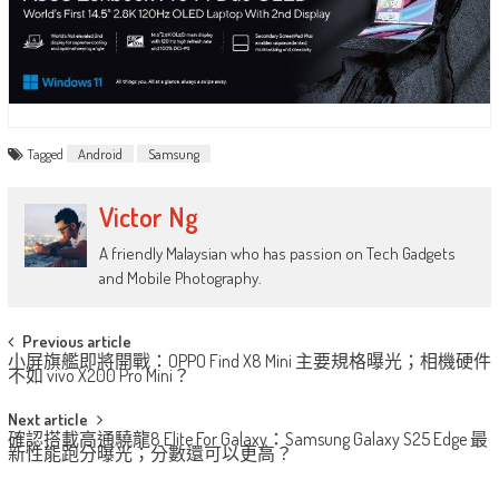
Tagged
Android
Samsung
Victor Ng
A friendly Malaysian who has passion on Tech Gadgets
and Mobile Photography.
Post
Previous article
小屏旗艦即將開戰：OPPO Find X8 Mini 主要規格曝光；相機硬件
navigation
不如 vivo X200 Pro Mini？
Next article
確認搭載高通驍龍8 Elite For Galaxy：Samsung Galaxy S25 Edge 最
新性能跑分曝光；分數還可以更高？