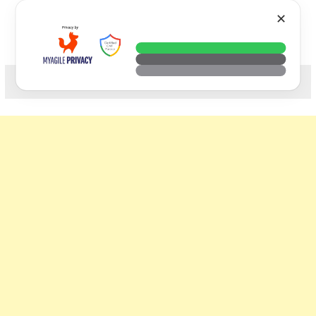
Skip
VTECH
✕
to
content
科技. 生活. 攝影.