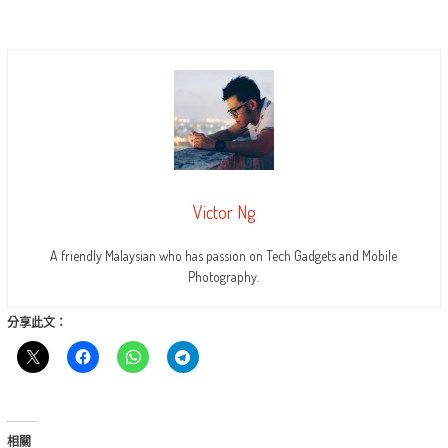
Victor Ng
A friendly Malaysian who has passion on Tech Gadgets and Mobile
Photography.
分享此文：
相關