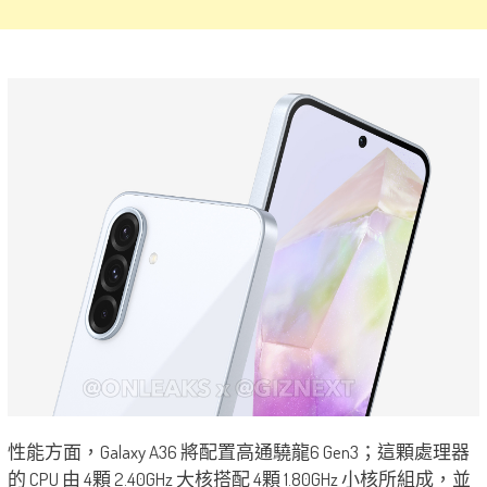
性能方面，Galaxy A36 將配置高通驍龍6 Gen3；這顆處理器
的 CPU 由 4顆 2.40GHz 大核搭配 4顆 1.80GHz 小核所組成，並