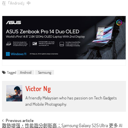
在「Android」中
Tagged
Android
Samsung
Victor Ng
A friendly Malaysian who has passion on Tech Gadgets
and Mobile Photography.
Post
Previous article
散熱增强，性能跑分創新高：Samsung Galaxy S25 Ultra 更多 AI