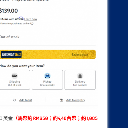
0 美金
（馬幣約 RM650；約4,40台幣；約 1,085