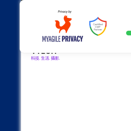
Skip
Apple
Samsung
Nokia
Asus
Hu
to
content
設計往旗艦機靠攏：Samsung Gala
LATEST
VTECH
科技. 生活. 攝影.