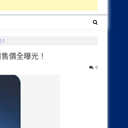
曝光！
；規格與售價全曝光！
0