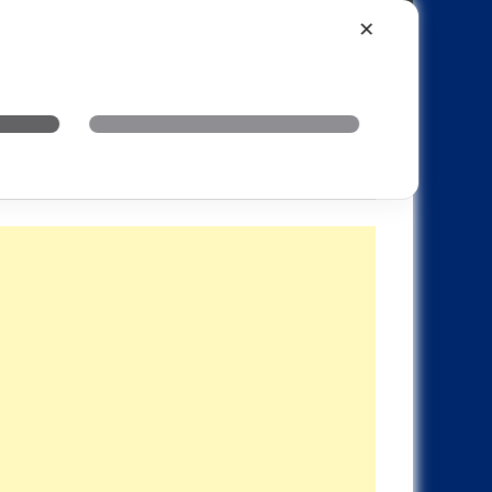
Xiaomi
Realme
OnePlus
✕