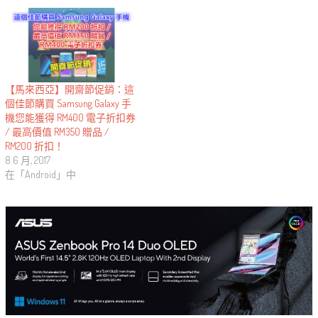
【馬來西亞】開齋節促銷：這
個佳節購買 Samsung Galaxy 手
機您能獲得 RM400 電子折扣券
/ 最高價值 RM350 贈品 /
RM200 折扣！
8 6 月, 2017
在「Android」中