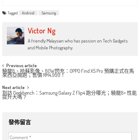
Tagged
Android
Samsung
Victor Ng
A friendly Malaysian who has passion on Tech Gadgets
and Mobile Photography.
Post
Previous article
驍龍8、哈蘇影像、80W閃充：OPPO Find X5 Pro 預購正式在馬
navigation
來西亞開跑；售價 RM4,999！
Next article
到訪 Geekbench：Samsung Galaxy Z Flip4 跑分曝光；驍龍8+ 性能
提升大嗎？
發佈留言