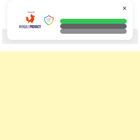
Skip
VTECH
✕
to
content
科技. 生活. 攝影.