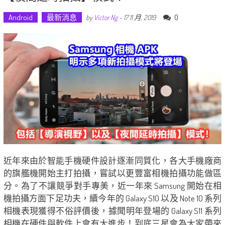
Android
最新消息
0
by
Victor Ng
-
17 11 月, 2019
近年來由於智能手機硬件設計逐漸同質化，各大手機廠商
的旗艦機開始主打拍攝，嘗試以更豐富相機拍攝功能做區
分。為了不讓競爭對手專美，近一年來 Samsung 開始在相
機拍攝方面下足功夫，續今年的 Galaxy S10 以及 Note 10 系列
相機表現獲得不俗評價後，據聞明年登場的 Galaxy S11 系列
相機在硬件與軟件上會有大進步！到底三星會為大家帶來