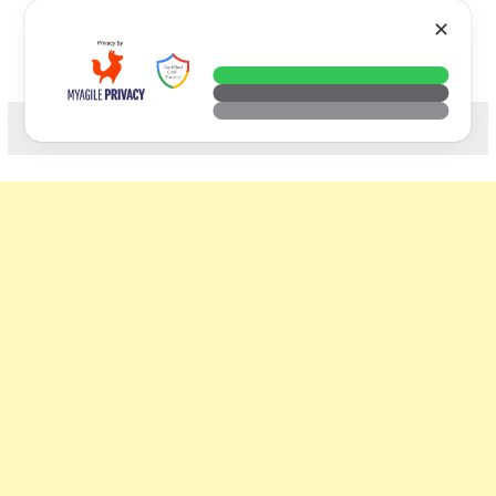
Skip
VTECH
✕
to
content
科技. 生活. 攝影.