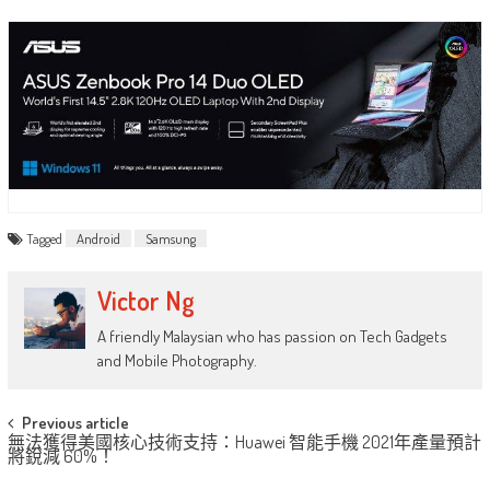
Tagged
Android
Samsung
Victor Ng
A friendly Malaysian who has passion on Tech Gadgets
and Mobile Photography.
Post
Previous article
無法獲得美國核心技術支持：Huawei 智能手機 2021年產量預計
navigation
將銳減 60%！