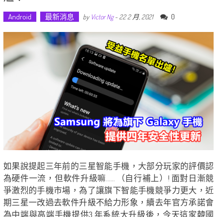
Android
最新消息
0
by
Victor Ng
-
22 2 月, 2021
如果說提起三年前的三星智能手機，大部分玩家的評價認
為硬件一流，但軟件升級嘛…… （自行補上）! 面對日漸競
爭激烈的手機市場，為了讓旗下智能手機競爭力更大，近
期三星一改過去軟件升級不給力形象，續去年官方承諾會
為中端與高端手機提供3 年系統大升級後，今天這家韓國