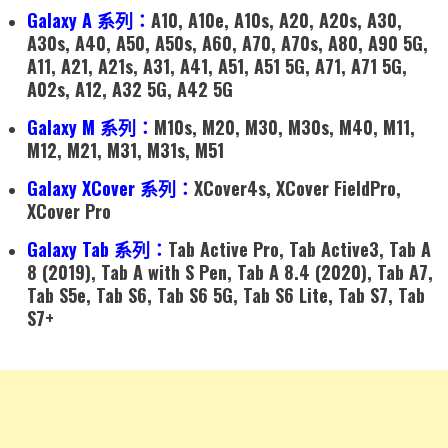
Galaxy A 系列：
A10, A10e, A10s, A20, A20s, A30,
A30s, A40, A50, A50s, A60, A70, A70s, A80, A90 5G,
A11, A21, A21s, A31, A41, A51, A51 5G, A71, A71 5G,
A02s, A12, A32 5G, A42 5G
Galaxy M 系列：
M10s, M20, M30, M30s, M40, M11,
M12, M21, M31, M31s, M51
Galaxy XCover 系列：
XCover4s, XCover FieldPro,
XCover Pro
Galaxy Tab 系列：
Tab Active Pro, Tab Active3, Tab A
8 (2019), Tab A with S Pen, Tab A 8.4 (2020), Tab A7,
Tab S5e, Tab S6, Tab S6 5G, Tab S6 Lite, Tab S7, Tab
S7+