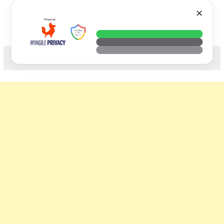
Skip
VTECH
✕
to
content
科技. 生活. 攝影.