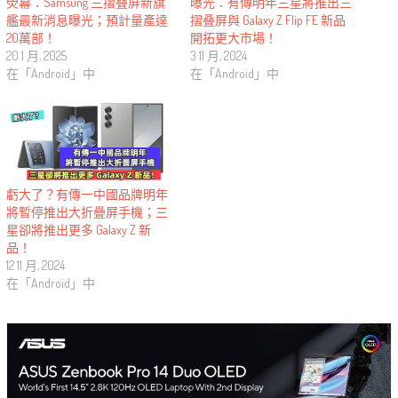
熒幕：Samsung 三摺叠屏新旗
曝光：有傳明年三星將推出三
艦最新消息曝光；預計量產達
摺叠屏與 Galaxy Z Flip FE 新品
20萬部！
開拓更大市場！
20 1 月, 2025
3 11 月, 2024
在「Android」中
在「Android」中
虧大了？有傳一中國品牌明年
將暫停推出大折疊屏手機；三
星卻將推出更多 Galaxy Z 新
品！
12 11 月, 2024
在「Android」中