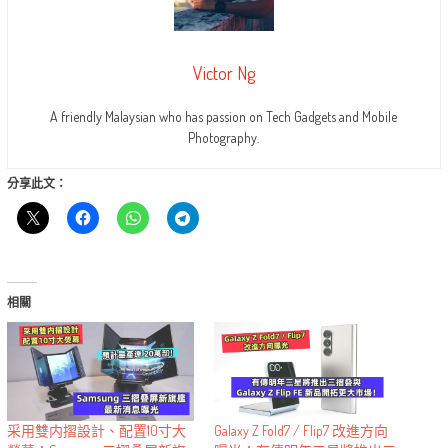
Victor Ng
A friendly Malaysian who has passion on Tech Gadgets and Mobile
Photography.
分享此文：
相關
采用雙内摺設計、配置10寸大
Galaxy Z Fold7 / Flip7 改進方向