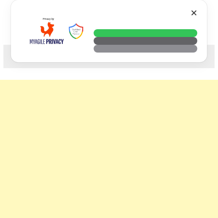
Skip
VTECH
✕
to
content
科技. 生活. 攝影.