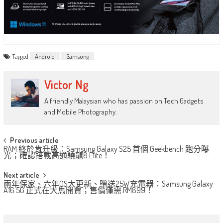
Tagged
Android
Samsung
Victor Ng
A friendly Malaysian who has passion on Tech Gadgets
and Mobile Photography.
Post
Previous article
RAM 終於肯升級：Samsung Galaxy S25 首個 Geekbench 跑分曝
navigation
光；確認搭載高通驍龍8 Elite！
Next article
兩年保家、六年OS大更新、贈送25W充電器：Samsung Galaxy
A16 5G 正式在大馬開賣；售價僅需 RM899！