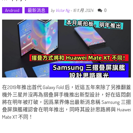
Android
最新消息
0
by
Victor Ng
-
16 11 月, 2024
在2019年推出首代 Galaxy Fold 后，近這五年來除了另推翻蓋
機外三星并沒再為摺叠屏手機推出新型設計，好在這悶劇
將在明年被打破，因爲業界傳出最新消息稱 Samsung 三摺
叠屏旗艦確認會在明年推出，同時其設計思路將與 Huawei
Mate XT 不同！