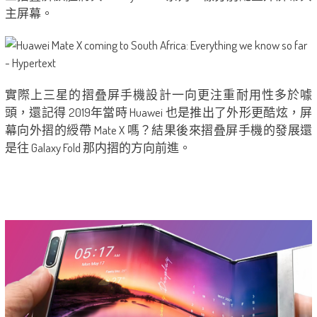
主屏幕。
實際上三星的摺叠屏手機設計一向更注重耐用性多於噱
頭，還記得 2019年當時 Huawei 也是推出了外形更酷炫，屏
幕向外摺的綬帶 Mate X 嗎？結果後來摺叠屏手機的發展還
是往 Galaxy Fold 那内摺的方向前進。