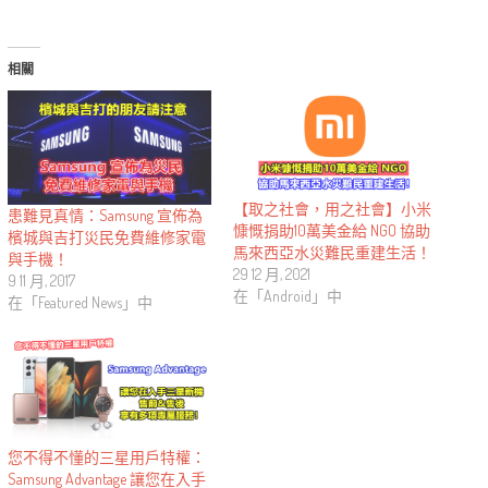
相關
【取之社會，用之社會】小米
患難見真情：Samsung 宣佈為
慷慨捐助10萬美金給 NGO 協助
檳城與吉打災民免費維修家電
馬來西亞水災難民重建生活！
與手機！
29 12 月, 2021
9 11 月, 2017
在「Android」中
在「Featured News」中
您不得不懂的三星用戶特權：
Samsung Advantage 讓您在入手