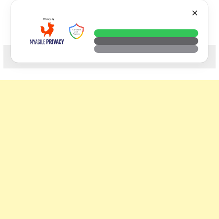
Skip
VTECH
✕
to
content
科技. 生活. 攝影.