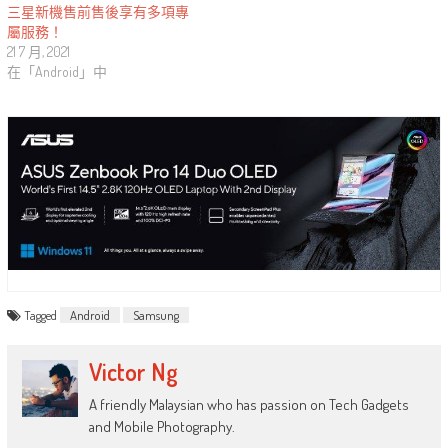
三星新機售前售後享有多項專
屬服務！
21 7 月, 2021
在「Android」中
Tagged
Android
Samsung
Victor Ng
A friendly Malaysian who has passion on Tech Gadgets
and Mobile Photography.