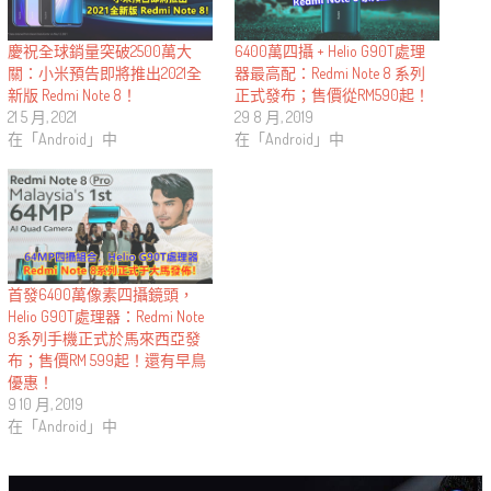
慶祝全球銷量突破2500萬大
6400萬四攝 + Helio G90T處理
關：小米預告即將推出2021全
器最高配：Redmi Note 8 系列
新版 Redmi Note 8！
正式發布；售價從RM590起！
21 5 月, 2021
29 8 月, 2019
在「Android」中
在「Android」中
首發6400萬像素四攝鏡頭，
Helio G90T處理器：Redmi Note
8系列手機正式於馬來西亞發
布；售價RM 599起！還有早鳥
優惠！
9 10 月, 2019
在「Android」中