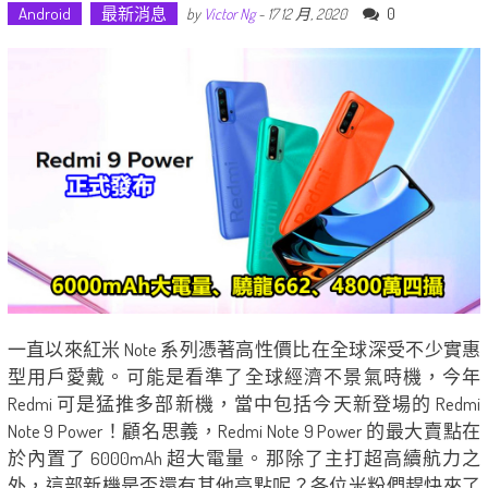
Android
最新消息
0
by
Victor Ng
-
17 12 月, 2020
一直以來紅米 Note 系列憑著高性價比在全球深受不少實惠
型用戶愛戴。可能是看準了全球經濟不景氣時機，今年
Redmi 可是猛推多部新機，當中包括今天新登場的 Redmi
Note 9 Power！顧名思義，Redmi Note 9 Power 的最大賣點在
於內置了 6000mAh 超大電量。那除了主打超高續航力之
外，這部新機是否還有其他亮點呢？各位米粉們趕快來了