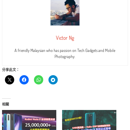
Victor Ng
A friendly Malaysian who has passion on Tech Gadgets and Mobile
Photography.
分享此文：
相關