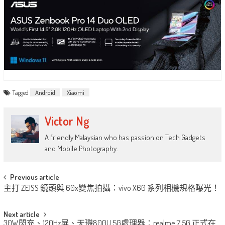
Tagged
Android
Xiaomi
Victor Ng
A friendly Malaysian who has passion on Tech Gadgets
and Mobile Photography.
Post
Previous article
主打 ZEISS 鏡頭與 60x變焦拍攝：vivo X60 系列相機規格曝光！
navigation
Next article
30W閃充、120Hz屏、天璣800U 5G處理器：realme 7 5G 正式在