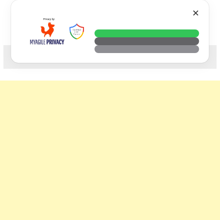
Skip
VTECH
✕
to
content
科技. 生活. 攝影.