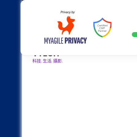
Skip
Apple
Samsung
Nokia
Asus
Hu
to
content
設計往旗艦機靠攏：Samsung Gala
LATEST
VTECH
科技. 生活. 攝影.