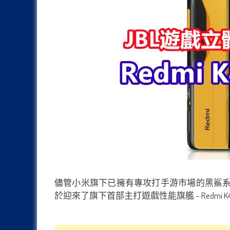
儘管小米旗下已擁有專攻打手游市場的黑鯊系列
於迎來了旗下首部主打遊戲性能旗艦 – Redm