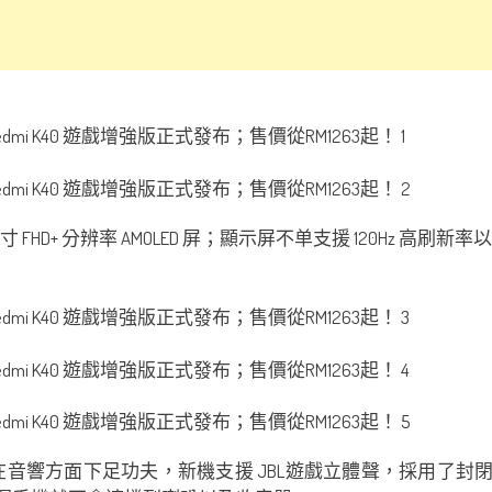
67寸 FHD+ 分辨率 AMOLED 屏；顯示屏不单支援 120Hz
版也在音響方面下足功夫，新機支援 JBL遊戲立體聲，採用了封閉