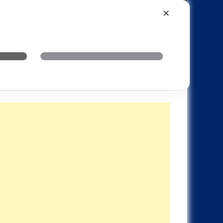
Xiaomi
Realme
OnePlus
✕