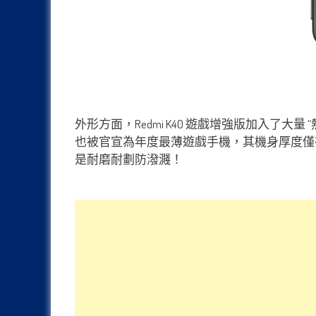
外形方面，Redmi K40 遊戲增強版加入了
也被官宣為年度最薄遊戲手機，其機身厚度僅有8.3m
是耐磨耐劃防潑濺！