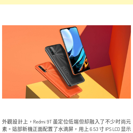
外觀設計上，Redmi 9T 虽定位低端但却融入了不少时尚元
素。這部新機正面配置了水滴屏，用上 6.53 寸 IPS LCD 显示