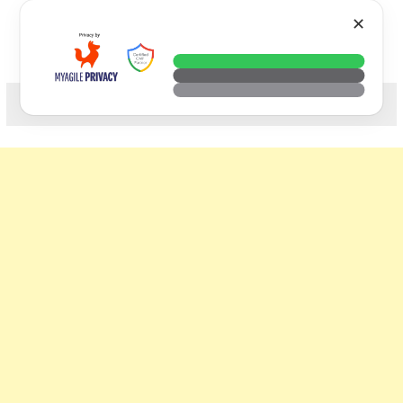
Skip
VTECH
✕
to
content
科技. 生活. 攝影.