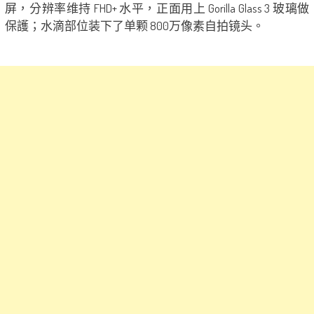
屏，分辨率维持 FHD+ 水平，正面用上 Gorilla Glass 3 玻璃做
保護；水滴部位装下了单颗 800万像素自拍镜头。