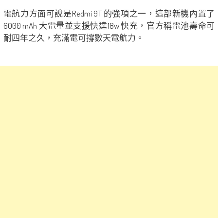
電航力方面可說是Redmi 9T 的強項之一，這部新機內置了
6000 mAh 大電量並支援快達18w 快充，官方稱電池壽命可
耐四年之久，充滿電可撐數天電航力。