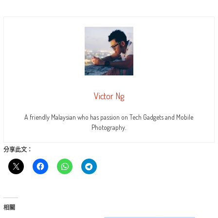
Victor Ng
A friendly Malaysian who has passion on Tech Gadgets and Mobile
Photography.
分享此文：
相關