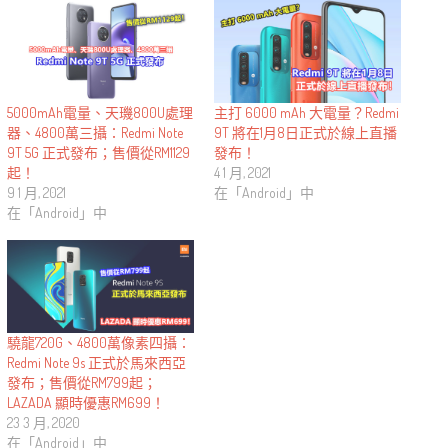
5000mAh電量、天璣800U處理
主打 6000 mAh 大電量？Redmi
器、4800萬三攝：Redmi Note
9T 將在1月8日正式於線上直播
9T 5G 正式發布；售價從RM1129
發布！
起！
4 1 月, 2021
9 1 月, 2021
在「Android」中
在「Android」中
驍龍720G、4800萬像素四攝：
Redmi Note 9s 正式於馬來西亞
發布；售價從RM799起；
LAZADA 顯時優惠RM699！
23 3 月, 2020
在「Android」中