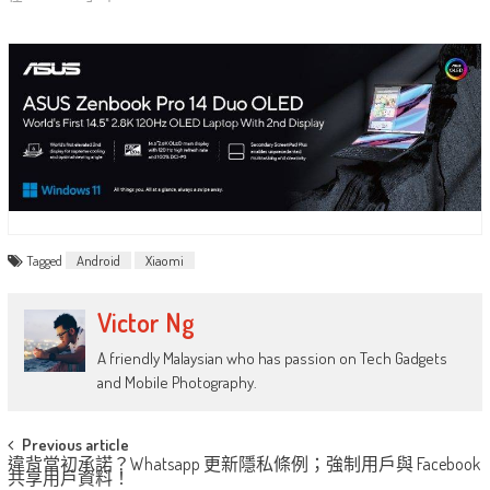
Tagged
Android
Xiaomi
Victor Ng
A friendly Malaysian who has passion on Tech Gadgets
and Mobile Photography.
Post
Previous article
違背當初承諾？Whatsapp 更新隱私條例；強制用戶與 Facebook
navigation
共享用戶資料！