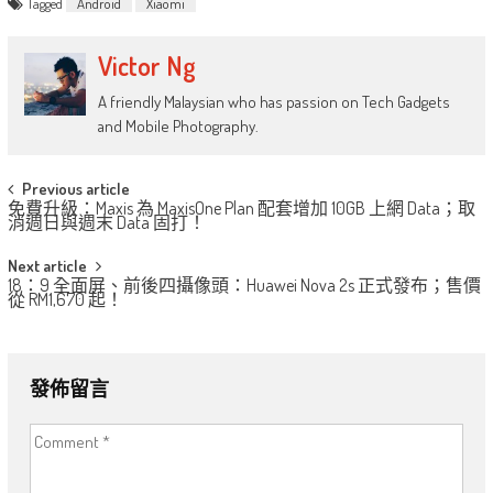
Tagged
Android
Xiaomi
Victor Ng
A friendly Malaysian who has passion on Tech Gadgets
and Mobile Photography.
Post
Previous article
免費升級：Maxis 為 MaxisOne Plan 配套增加 10GB 上網 Data；取
navigation
消週日與週末 Data 固打！
Next article
18：9 全面屏、前後四攝像頭：Huawei Nova 2s 正式發布；售價
從 RM1,670 起！
發佈留言