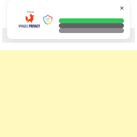
Skip
VTECH
✕
to
content
科技. 生活. 攝影.