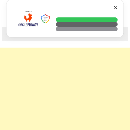
Skip
VTECH
✕
to
content
科技. 生活. 攝影.