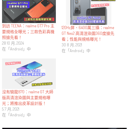
到訪 TEENA：realme GT7 Pro 主
120Hz屏、6400萬三攝：realme
要規格全曝光；三款色彩真機
GT Neo2 高清渲染圖360度搶先
照搶先看！
看；性能與規格曝光！
28 10 月, 2024
30 8 月, 2021
在「Android」中
在「Android」中
沒有驍龍870：realme GT 大師
版高清渲染圖與主要規格曝
光；將推出皮革設計版！
5 7 月, 2021
在「Android」中