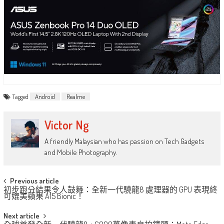
Tagged
Android
Realme
Victor Ng
A friendly Malaysian who has passion on Tech Gadgets
and Mobile Photography.
Post
Previous article
初步跑分結果令人鼓舞：全新一代驍龍8 處理器的 GPU 表現終
navigation
可媲美蘋果 A15 Bionic！
Next article