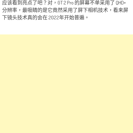
应该看到亮点了吧？对，GT 2 Pro 的屏幕不单采用了 QHD+
分辨率，最吸睛的是它竟然采用了屏下相机技术，看来屏
下镜头技术真的会在 2022年开始普遍。