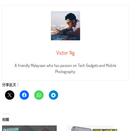
Victor Ng
A friendly Malaysian who has passion on Tech Gadgets and Mobile
Photography.
分享此文：
相關