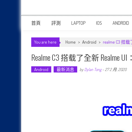
首頁
評測
LAPTOP
IOS
ANDROID
You are here
Home
>
Android
>
realme C
Realme C3 搭载了全新 R
Android
最新消息
by
Dylan Tong
-
27 2 月, 2020