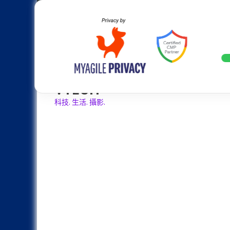
Skip
Apple
Samsung
Nokia
Asus
Hu
to
content
設計往旗艦機靠攏：Samsung Gala
LATEST
VTECH
科技. 生活. 攝影.