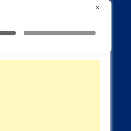
Xiaomi
Realme
OnePlus
✕