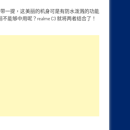
选择！这边顺带一提，这美丽的机身可是有防水泼溅的功能
中用呢？realme C3 就将两者结合了！