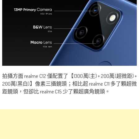
拍攝方面 realme C12 僅配置了【1300萬(主) + 200萬(超微距) +
200萬(黑白)】像素三攝鏡頭；相比起 realme C11 多了顆超微
距鏡頭，但卻比 realme C15 少了顆超廣角鏡頭。