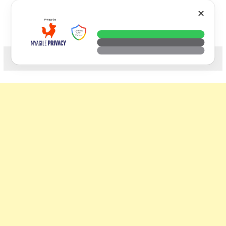
Skip
VTECH
✕
to
content
科技. 生活. 攝影.