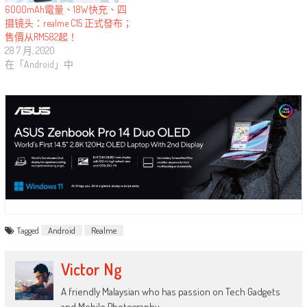
6000mAh電量、18W快充、四
摄镜头：realme C15 正式發布；
售價从RM582起！
28 7 月, 2020
在「Android」中
Tagged
Android
Realme
Victor Ng
A friendly Malaysian who has passion on Tech Gadgets
and Mobile Photography.