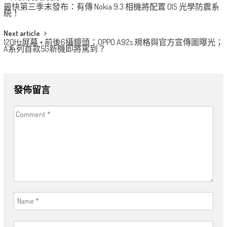
Post
最快第三季末發布：有傳 Nokia 9.3 相機將配置 OIS 光學防震系
navigation
統！
Next article
120Hz屏幕 + 前後6攝鏡頭：OPPO A92s 規格與官方宣傳圖曝光；
A系列首款5G新機即將駕到？
發佈留言