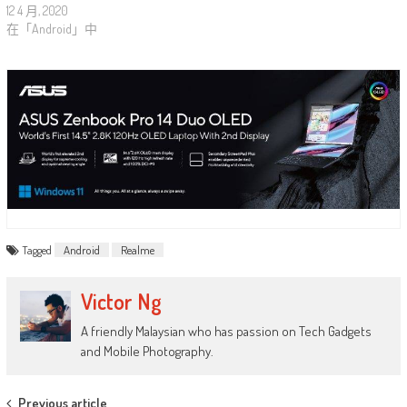
12 4 月, 2020
在「Android」中
Tagged
Android
Realme
Victor Ng
A friendly Malaysian who has passion on Tech Gadgets
and Mobile Photography.
Previous article