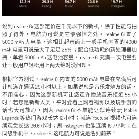
说到 realme 6i 这部定价在千元以下的新机，除了性能与拍
照了得外，电航力可说是它最强悍之处。 realme 6i 置了
5000 mAh 大电量，这相比起市面上一般手机内置的 4000
mAh 电量可说是大了足足 25% ；配合低功耗的新处理器加
持，单看 5000 mAh 这电池容量， realme 6i 充满一次电量要
让一般用户轻松用上两天绝对没问题。
根据官方测试，realme 6i 内置的 5000 mAh 电量在充满后可
让您连许通话 29小时以上。如果说您是音乐发烧友的话，
不用操心，因为这部新机可让您连许播放音乐接近 55 小
时！若您是新新人类，平时爱看上网看视频以及玩手游的
话也大可放心，因为 realme 6i 不单能让您连续玩 Mobile
Legends 等热门游戏长达 12小时；就连 Youtube 视频也可连
续观赏长达 20.6 小时；刷 Instagram 也能连续 19.7小时；在
同级手机中，realme 6i 这电航力可说是名列前茅！