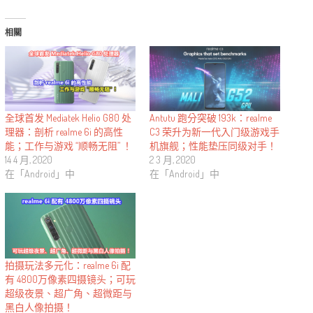
相關
全球首发 Mediatek Helio G80 处
Antutu 跑分突破 193k：realme
理器：剖析 realme 6i 的高性
C3 荣升为新一代入门级游戏手
能；工作与游戏 “顺畅无阻” ！
机旗舰；性能垫压同级对手！
14 4 月, 2020
2 3 月, 2020
在「Android」中
在「Android」中
拍摄玩法多元化：realme 6i 配
有 4800万像素四摄镜头；可玩
超级夜景、超广角、超微距与
黑白人像拍摄！