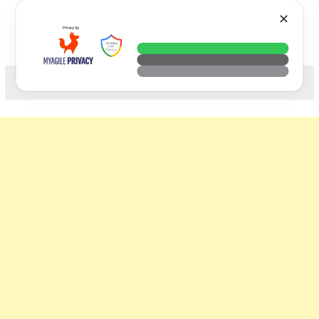
Skip
VTECH
✕
to
content
科技. 生活. 攝影.