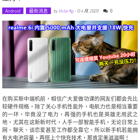
Android
最新消息
0
by
Victor Ng
-
13 4 月, 2020
在购买新中端机前，相信广大爱做功课的网友们都会先比
较硬件规格，除了关心手机性能外，电航力也是相当重要
的一环，毕竟没了电力，再强的手机也是英雄无用武之
地，尤其在这新新时代，人手一部智能手机，无论日常上
网、聊天、谈恋爱甚至工作都全靠它，所以新手机若能拥
有大电池容量，再搭上个快充技术，那肯定美滋滋啊！