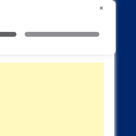
Xiaomi
Realme
OnePlus
✕