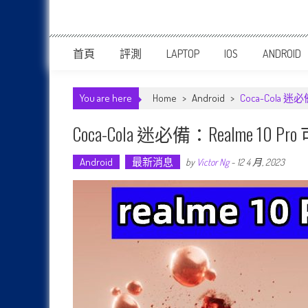
首頁
評測
LAPTOP
IOS
ANDROID
You are here
Home
>
Android
>
Coca-Cola 
Coca-Cola 迷必備：realme 
Android
最新消息
by
Victor Ng
-
12 4 月, 2023