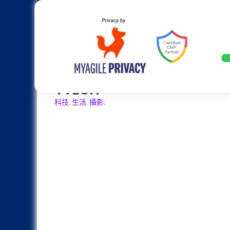
Skip
Apple
Samsung
Nokia
Asus
Hu
to
content
20週年大革新：蘋果 iPhone 2
LATEST
VTECH
科技. 生活. 攝影.