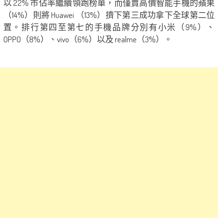
以 22% 市佔率繼續領跑榜單，而僅賣高價智能手機的蘋果
（14%）則將 Huawei （13%）擠下第三成功拿下全球第二位
置。排行第四至第七的手機品牌分別有小米（9%）、
OPPO（8%）、vivo（6%）以及 realme（3%）。