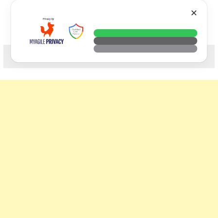
Skip
VTECH
✕
to
content
科技. 生活. 攝影.