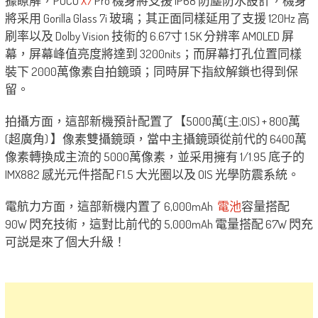
據瞭解，POCO
X7
Pro 機身將支援 IP68 防塵防水設計，機身
將采用 Gorilla Glass 7i 玻璃；其正面同樣延用了支援 120Hz 高
刷率以及 Dolby Vision 技術的 6.67寸 1.5K 分辨率 AMOLED 屏
幕，屏幕峰值亮度將達到 3200nits；而屏幕打孔位置同樣
裝下 2000萬像素自拍鏡頭；同時屏下指紋解鎖也得到保
留。
拍攝方面，這部新機預計配置了【5000萬(主;OIS) + 800萬
(超廣角) 】像素雙攝鏡頭，當中主攝鏡頭從前代的 6400萬
像素轉換成主流的 5000萬像素，並采用擁有 1/1.95 底子的
IMX882 感光元件搭配 F1.5 大光圈以及 OIS 光學防震系統。
電航力方面，這部新機内置了 6,000mAh
電池
容量搭配
90W 閃充技術，這對比前代的 5,000mAh 電量搭配 67W 閃充
可説是來了個大升級！