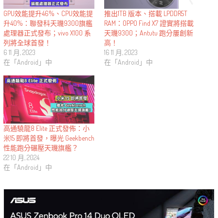
GPU效能提升46%、CPU效能提
推出1TB 版本、搭載 LPDDR5T
升40%：聯發科天璣9300旗艦
RAM：OPPO Find X7 證實將搭載
處理器正式發布；vivo X100 系
天璣9300；Antutu 跑分屢創新
列將全球首發！
高！
6 11 月, 2023
16 11 月, 2023
在「Android」中
在「Android」中
高通驍龍8 Elite 正式發佈：小
米15 即將首發，曝光 Geekbench
性能跑分碾壓天璣旗艦？
22 10 月, 2024
在「Android」中