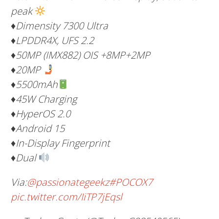
peak
♦Dimensity 7300 Ultra
♦LPDDR4X, UFS 2.2
♦50MP (IMX882) OIS +8MP+2MP
♦
20MP
♦
5500mAh
♦45W Charging
♦HyperOS 2.0
♦Android 15
♦In-Display Fingerprint
♦
Dual
Via:
@passionategeekz
#POCOX7
pic.twitter.com/IiTP7jEqsl