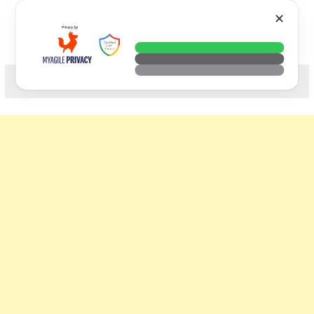
Skip
VTECH
✕
to
content
科技. 生活. 攝影.