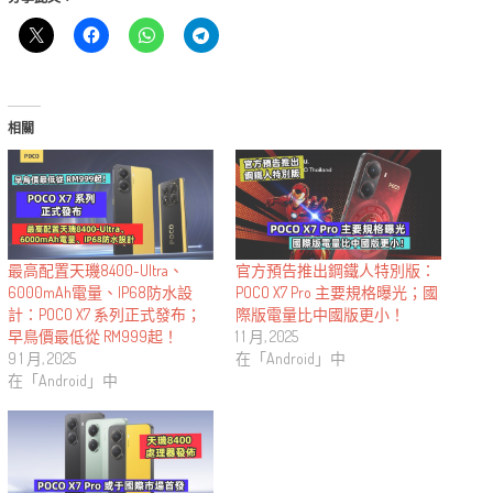
相關
最高配置天璣8400-Ultra、
官方預告推出鋼鐵人特別版：
6000mAh電量、IP68防水設
POCO X7 Pro 主要規格曝光；國
計：POCO X7 系列正式發布；
際版電量比中國版更小！
早鳥價最低從 RM999起！
1 1 月, 2025
9 1 月, 2025
在「Android」中
在「Android」中