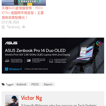
天璣8400處理器發佈：POCO
X7 Pro 或國際市場首發；主要
規格與賣點曝光！
23 12 月, 2024
在「Android」中
Tagged
Android
POCO
Xiaomi
Victor Ng
A friendly Malaysian who has passion on Tech Gadgets