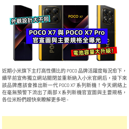
近期小米旗下主打高性價比的 POCO 品牌活躍度每況愈下，
續早前宣佈獨立網站關閉並重新納入小米官網后，接下來
該品牌應該會推出新一代 POCO X7 系列新機！今天網絡上
在毫無預警下流出了兩部 X 系列新機官宣圖與主要規格，
各位米粉們趕快來瞭解更多吧 ~