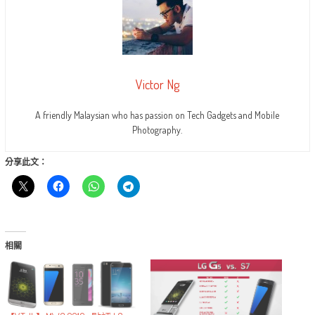
Victor Ng
A friendly Malaysian who has passion on Tech Gadgets and Mobile
Photography.
分享此文：
相關