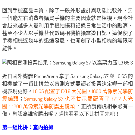
回到手機產品本質，除了一般外形設計與功能比較外，另
一個能左右消費者購買手機的主要因素就是相機。現今社
會越來越多人愛利用手機拍攝和記錄日常生活中的點滴，
甚至不少人以手機替代數碼相機拍攝旅遊日記，這促使了
手機相機近幾年的迅速發展，也開創了小型相機的無限可
能性。
近日國外媒體 PhoneArena 拿了 Samsung Galaxy S7 與 LG G5 的
相機做了一番比拼並以盲測方式要讀者投票決定哪一部相
機表現更好。
LG G5 配置了 F/1.8 大光圈，1600 萬像素光學防
震鏡頭
；
Samsung Galaxy S7 也不甘示弱配置了 F/1.7 大光
圈，1200 萬像素光學防震主鏡頭
。正所謂兩虎相爭必有一
傷，您認為誰會勝出呢？趕快看看以下比拼圖先吧！
第一組比拼：室內拍攝