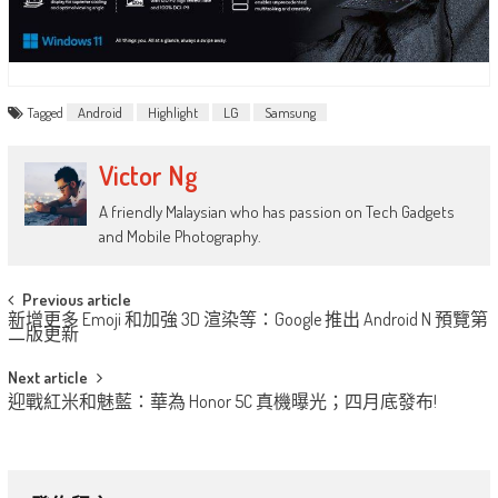
Tagged
Android
Highlight
LG
Samsung
Victor Ng
A friendly Malaysian who has passion on Tech Gadgets
and Mobile Photography.
Post
Previous article
新增更多 Emoji 和加強 3D 渲染等：Google 推出 Android N 預覽第
navigation
二版更新
Next article
迎戰紅米和魅藍：華為 Honor 5C 真機曝光；四月底發布!