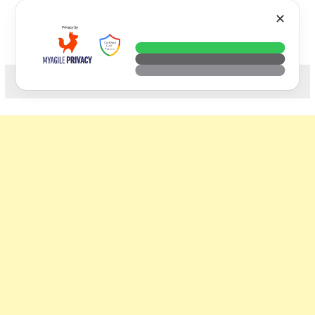
Skip
VTECH
✕
to
content
科技. 生活. 攝影.