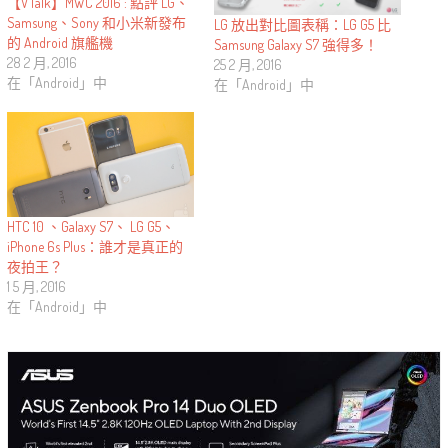
【VTalk】MWC 2016 : 點評 LG、
Samsung、Sony 和小米新發布
LG 放出對比圖表稱：LG G5 比
的 Andr​​​​oid 旗艦機
Samsung Galaxy S7 強得多！
28 2 月, 2016
25 2 月, 2016
在「Android」中
在「Android」中
HTC 10 、Galaxy S7、 LG G5、
iPhone 6s Plus：誰才是真正的
夜拍王？
1 5 月, 2016
在「Android」中