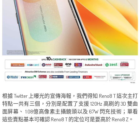
根據 Twitter 上曝光的宣傳海報，我們得知 Reno8 T 這次主打
特點一共有三個，分別是配置了支援 120Hz 高刷的 3D 雙曲
面屏幕、 1.08億高像素主攝鏡頭以及 67W 閃充技術；單看
這些賣點基本可確認 Reno8 T 的定位可是要高於 Reno8 Z。