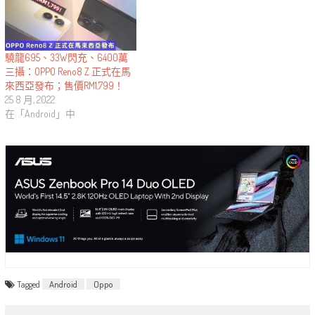
驍龍695、33W閃充、6400萬
三攝：OPPO Reno8 Z 正式在馬
來西亞發布；售價RM1,799！
25 8 月, 2022
在「Android」中
Tagged
Android
Oppo