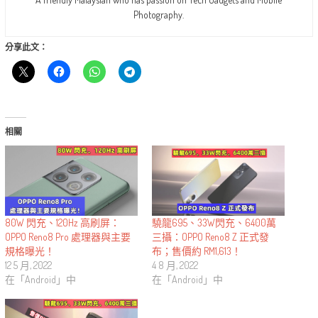
Photography.
分享此文：
相關
80W 閃充、120Hz 高刷屏：
驍龍695、33W閃充、6400萬
OPPO Reno8 Pro 處理器與主要
三攝：OPPO Reno8 Z 正式發
規格曝光！
布；售價約 RM1,613！
12 5 月, 2022
4 8 月, 2022
在「Android」中
在「Android」中