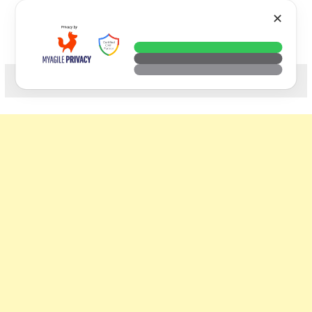
Skip
VTECH
✕
to
content
科技. 生活. 攝影.