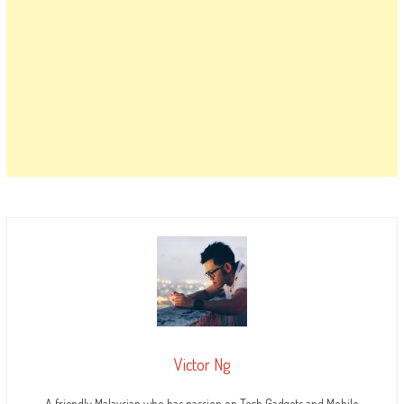
Victor Ng
A friendly Malaysian who has passion on Tech Gadgets and Mobile