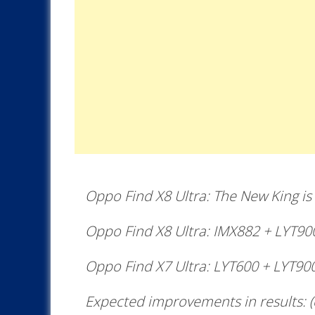
Oppo Find X8 Ultra: The New King is
Oppo Find X8 Ultra: IMX882 + LYT9
Oppo Find X7 Ultra: LYT600 + LYT9
Expected improvements in results: 