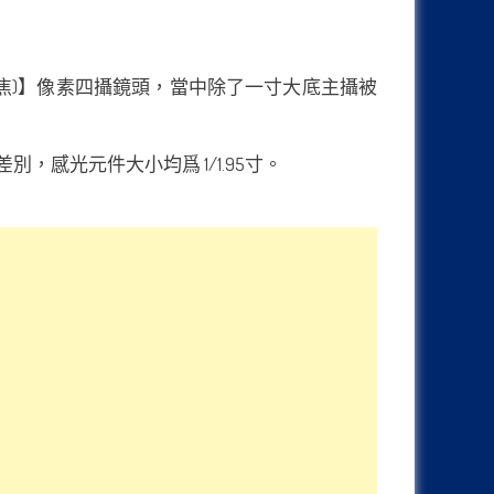
 5000萬(長焦)】像素四攝鏡頭，當中除了一寸大底主攝被
大差別，感光元件大小均爲 1/1.95寸。