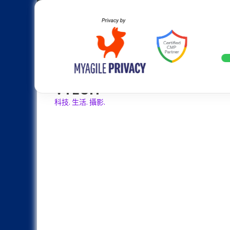
Skip
Apple
Samsung
Nokia
Asus
Hu
to
content
設計往旗艦機靠攏：Samsung Gala
LATEST
VTECH
科技. 生活. 攝影.