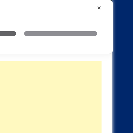
Xiaomi
Realme
OnePlus
✕