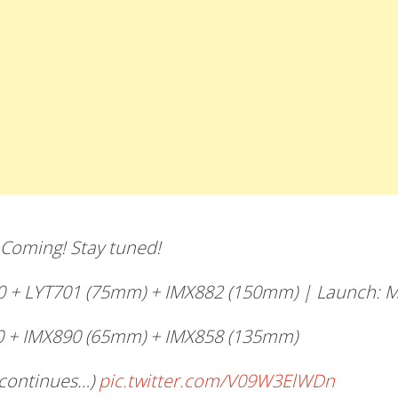
 Coming! Stay tuned!
00 + LYT701 (75mm) + IMX882 (150mm) | Launch: 
00 + IMX890 (65mm) + IMX858 (135mm)
(continues…)
pic.twitter.com/V09W3ElWDn